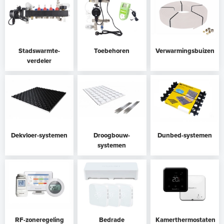
m
e
n
Stadswarmte-
Toebehoren
Verwarmingsbuizen
verdeler
Dekvloer-systemen
Droogbouw-
Dunbed-systemen
systemen
RF-zoneregeling
Bedrade
Kamerthermostaten