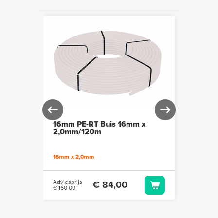
rijs %
16mm PE-RT Buis 16mm x
A-Labe
2,0mm/120m
unit, u
ondera
16mm x 2,0mm
LTV-men
Adviesprijs
Adviespr
€ 84,00
€ 160,00
€ 450,00