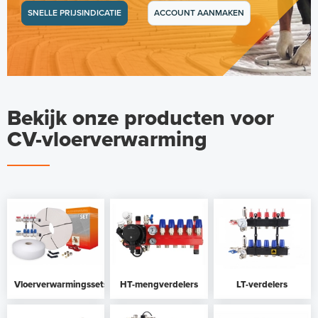
SNELLE PRIJSINDICATIE
ACCOUNT AANMAKEN
W
Bekijk onze producten voor
a
CV-vloerverwarming
t
e
r
s
y
s
t
Vloerverwarmingssets
HT-mengverdelers
LT-verdelers
e