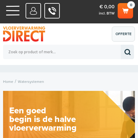
0
€ 0,00
incl. BTW
WATERSYSTEMEN
OFFERTE
Totaalbedrag (incl. BTW)
€ 0,00
ELEKTRISCHE SYSTEMEN
AANVRAGEN
0
Home
Watersystemen
Een goed
begin is de halve
vloerverwarming