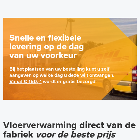
Snelle en flexibele
levering op de dag
van uw voorkeur
Bij het plaatsen van uw bestelling kunt u zelf
aangeven op welke dag u deze wilt ontvangen.
Vanaf € 150,-*
wordt er gratis bezorgd!
Vloerverwarming
direct van de
fabriek
voor de beste prijs