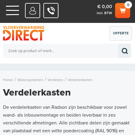
0
€ 0,00
incl. BTW
WATERSYSTEMEN
OFFERTE
Totaalbedrag (incl. BTW)
€ 0,00
ELEKTRISCHE SYSTEMEN
AANVRAGEN
0
Home
Watersystemen
Verdelers
Verdelerkasten
Verdelerkasten
De verdelerkasten van Radson zijn beschikbaar voor zowel
wand- als inbouwmontage en beiden leverbaar in zes
verschillende afmetingen. Alle zichtbare delen zijn gemaakt
van plaatstaal met een witte poedercoating (RAL 9016) en