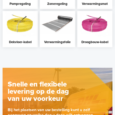
Pompregeling
Zoneregeling
Verwarmingsmat
Dekvloer-kabel
Verwarmingsfolie
Droogbouw-kabel
Snelle en flexibele
levering op de dag
van uw voorkeur
Bij het plaatsen van uw bestelling kunt u zelf
aangeven op welke dag u deze wilt ontvangen.