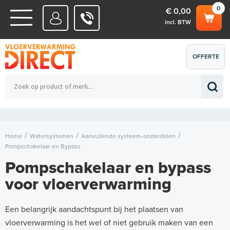
0
€ 0,00
incl. BTW
WATERSYSTEMEN
OFFERTE
Totaalbedrag (incl. BTW)
€ 0,00
ELEKTRISCHE SYSTEMEN
AANVRAGEN
0
Home
Watersystemen
Aanvullende systeem-onderdelen
Pompschakelaar en Bypass
Pompschakelaar en bypass
voor vloerverwarming
Een belangrijk aandachtspunt bij het plaatsen van
vloerverwarming is het wel of niet gebruik maken van een