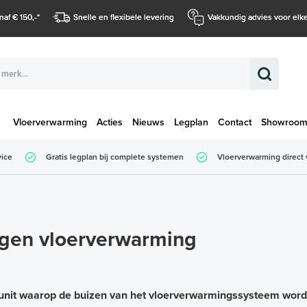
naf € 150,-
*
Snelle en flexibele levering
Vakkundig advies voor elke
Vloerverwarming
Acties
Nieuws
Legplan
Contact
Showroo
Totaalbedrag (
vice
Gratis legplan bij complete systemen
Vloerverwarming direct 
Totaalbedrag (incl. BTW)
gen vloerverwarming
lunit waarop de buizen van het vloerverwarmingssysteem worde