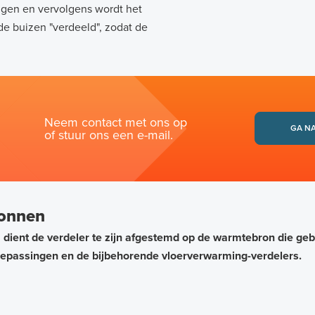
ngen en vervolgens wordt het
de buizen "verdeeld", zodat de
Neem contact met ons op
GA N
of stuur ons een e-mail.
ronnen
ent de verdeler te zijn afgestemd op de warmtebron die gebr
oepassingen en de bijbehorende vloerverwarming-verdelers.