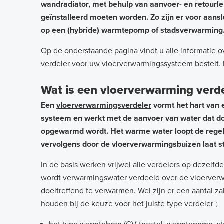
wandradiator, met behulp van aanvoer- en retourle
geïnstalleerd moeten worden. Zo zijn er voor aans
op een (hybride) warmtepomp of stadsverwarming
Op de onderstaande pagina vindt u alle informatie o
verdeler
voor uw vloerverwarmingssysteem bestelt. 
Vloerverwarming
Wat is een vloerverwarming verd
verdeler
Een
vloerverwarmingsverdeler
vormt het hart van
systeem en werkt met de aanvoer van water dat d
opgewarmd wordt. Het warme water loopt de regelun
vervolgens door de vloerverwarmingsbuizen laat s
In de basis werken vrijwel alle verdelers op dezelfd
wordt verwarmingswater verdeeld over de vloerver
doeltreffend te verwarmen. Wel zijn er een aantal 
houden bij de keuze voor het juiste type verdeler ;