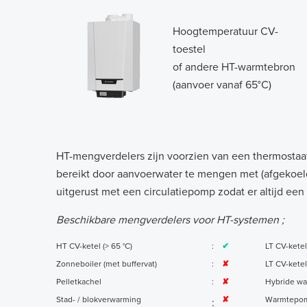
Hoogtemperatuur CV-
toestel
of andere HT-warmtebron
(aanvoer vanaf 65°C)
HT-mengverdelers zijn voorzien van een thermostaa
bereikt door aanvoerwater te mengen met (afgekoeld)
uitgerust met een circulatiepomp zodat er altijd ee
Beschikbare mengverdelers voor HT-systemen ;
HT CV-ketel (> 65 °C)
:
✔
LT CV-ketel
Zonneboiler (met buffervat)
:
✘
LT CV-ketel
Pelletkachel
:
✘
Hybride w
Stad- / blokverwarming
✘
Warmtepo
: