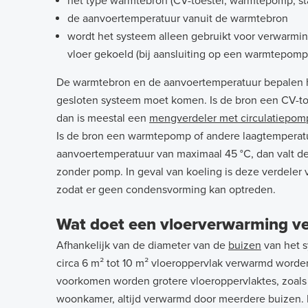
het type warmtebron (CV-toestel, warmtepomp, st
de aanvoertemperatuur vanuit de warmtebron
wordt het systeem alleen gebruikt voor verwarmin
vloer gekoeld (bij aansluiting op een warmtepomp
De warmtebron en de aanvoertemperatuur bepalen hi
gesloten systeem moet komen. Is de bron een CV-to
dan is meestal een
mengverdeler met circulatiepom
Is de bron een warmtepomp of andere laagtempera
aanvoertemperatuur van maximaal 45 °C, dan valt d
zonder pomp. In geval van koeling is deze verdeler
zodat er geen condensvorming kan optreden.
Wat doet een vloerverwarming ve
Afhankelijk van de diameter van de
buizen
van het s
circa 6 m² tot 10 m² vloeroppervlak verwarmd worde
voorkomen worden grotere vloeroppervlaktes, zoals 
woonkamer, altijd verwarmd door meerdere buizen.