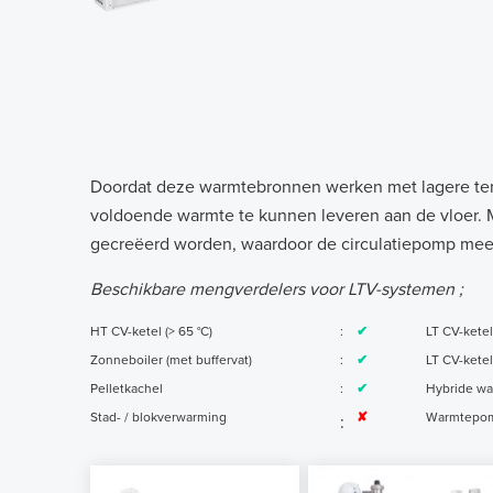
Doordat deze warmtebronnen werken met lagere temp
voldoende warmte te kunnen leveren aan de vloer. Me
gecreëerd worden, waardoor de circulatiepomp mee
Beschikbare mengverdelers voor LTV-systemen ;
HT CV-ketel (> 65 °C)
:
✔
LT CV-ketel
Zonneboiler (met buffervat)
:
✔
LT CV-ketel
Pelletkachel
:
✔
Hybride w
Stad- / blokverwarming
✘
Warmtepo
: