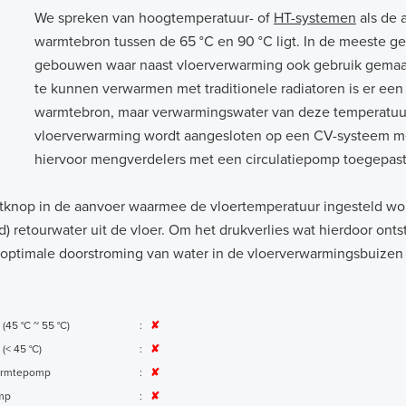
We spreken van hoogtemperatuur- of
HT-systemen
als de 
warmtebron tussen de 65 °C en 90 °C ligt. In de meeste gev
gebouwen waar naast vloerverwarming ook gebruik gemaakt
te kunnen verwarmen met traditionele radiatoren is er ee
warmtebron, maar verwarmingswater van deze temperatuur k
vloerverwarming wordt aangesloten op een CV-systeem m
hiervoor mengverdelers met een circulatiepomp toegepast
tknop in de aanvoer waarmee de vloertemperatuur ingesteld word
 retourwater uit de vloer. Om het drukverlies wat hierdoor ont
n optimale doorstroming van water in de vloerverwarmingsbuizen 
 (45 °C ~ 55 °C)
:
✘
 (< 45 °C)
:
✘
armtepomp
:
✘
mp
:
✘