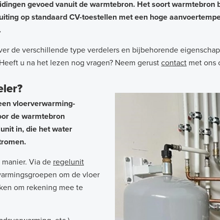
idingen gevoed vanuit de warmtebron. Het soort warmtebron bep
luiting op standaard CV-toestellen met een hoge aanvoertemper
.
ver de verschillende type verdelers en bijbehorende eigenschapp
Heeft u na het lezen nog vragen? Neem gerust
contact
met ons 
eler?
 een vloerverwarming-
oor de warmtebron
it in, die het water
tromen.
e manier. Via de
regelunit
warmingsgroepen om de vloer
zaken om rekening mee te