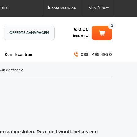
 klus
Klantenservice
Mijn Direct
0
€ 0,00
OFFERTE AANVRAGEN
incl. BTW
0
€ 0,00
m
Kenniscentrum
088 - 495 495 0
incl. BTW
incl. BTW)
€ 0,00
van de fabriek
€ 0,00
n aangesloten. Deze unit wordt, net als een