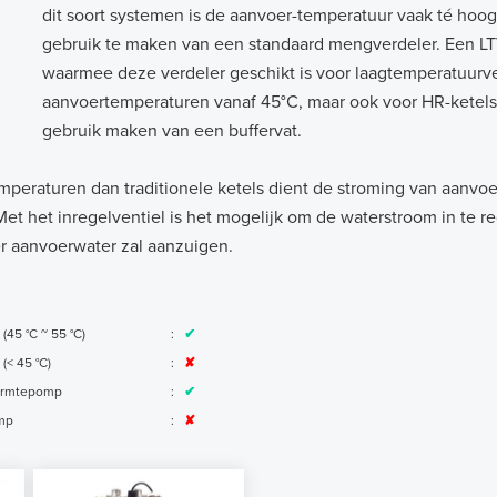
dit soort systemen is de aanvoer-temperatuur vaak té hoog 
gebruik te maken van een standaard mengverdeler. Een LTV
waarmee deze verdeler geschikt is voor laagtemperatuurv
aanvoertemperaturen vanaf 45°C, maar ook voor HR-ketel
gebruik maken van een buffervat.
eraturen dan traditionele ketels dient de stroming van aanvo
t het inregelventiel is het mogelijk om de waterstroom in te re
r aanvoerwater zal aanzuigen.
 (45 °C ~ 55 °C)
:
✔
 (< 45 °C)
:
✘
armtepomp
:
✔
mp
:
✘