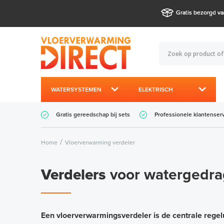
Gratis bezorgd va
WATERSYSTEMEN
ELEKTRISCH
Gratis gereedschap bij sets
Professionele klantenser
Home
Vloerverwarming verdeler
Verdelers
voor watergedra
Een vloerverwarmingsverdeler is de centrale rege