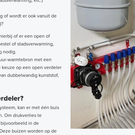
adsverwarming, etc.)
g of wordt er ook vanuit de
)?
erbij of er een open of
estel of stadsverwarming,
p
nodig.
tuur-warmtebron met een
e keuze op een open verdeler
 van dubbelwandig kunststof,
rdeler?
ysteem, kan er met één buis
n. Om drukverlies te
bijvoorbeeld in de
 Deze buizen worden op de