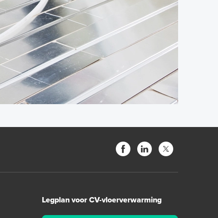
Legplan voor CV-vloerverwarming