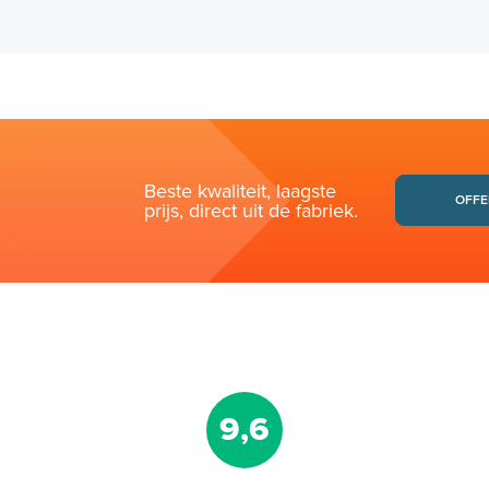
Beste kwaliteit, laagste
OFFE
prijs, direct uit de fabriek.
9,6