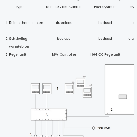
Type
Remote Zone Control
H64-systeem
evo
1.
Ruimtethermostaten
draadloos
bedraad
dr
2.
Schakeling
bedraad
bedraad
draad
warmtebron
3.
Regel-unit
MW-Controller
H64-CC Regelunit
HC