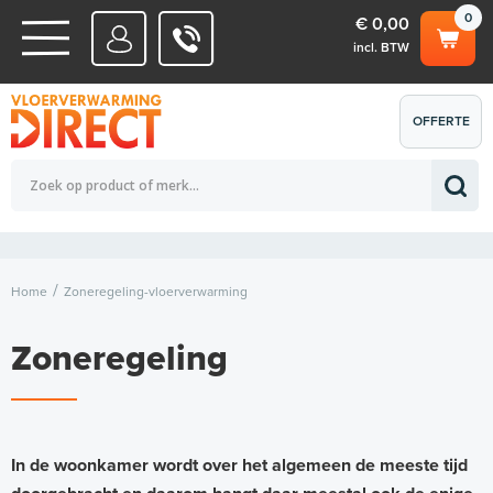
0
€ 0,00
incl. BTW
WATERSYSTEMEN
OFFERTE
Totaalbedrag (incl. BTW)
€ 0,00
ELEKTRISCHE SYSTEMEN
AANVRAGEN
0
Home
Zoneregeling-vloerverwarming
Zoneregeling
In de woonkamer wordt over het algemeen de meeste tijd