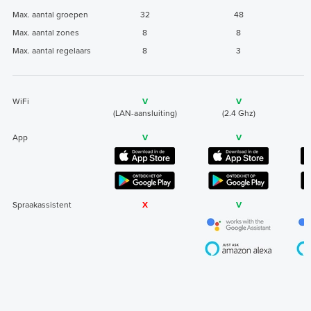
Max. aantal groepen
32
48
Max. aantal zones
8
8
Max. aantal regelaars
8
3
WiFi
V
V
(LAN-aansluiting)
(2.4 Ghz)
(
App
V
V
Spraakassistent
X
V