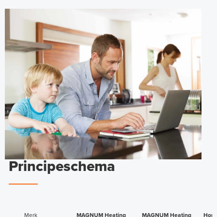
Principeschema
Merk
MAGNUM Heating
MAGNUM Heating
Hone