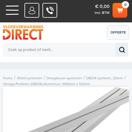
0
€ 0,00
incl. BTW
WATERSYSTEMEN
OFFERTE
Totaalbedrag (incl. BTW)
€ 0,00
ELEKTRISCHE SYSTEMEN
AANVRAGEN
0
Home
Watersystemen
Droogbouw-systemen
DBS14-systeem, 25mm
Omega-Profielen (DBS14) Aluminium, 1000mm x 120mm