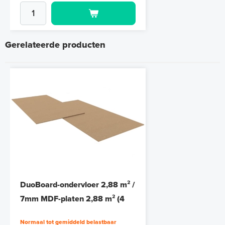
Gerelateerde producten
Randisolatie, 5mm dik en
100mm hoog / rol 25m
DuoBoard-ondervloer 2,88 m² /
25m¹ lang
7mm MDF-platen 2,88 m² (4
onder- en 4 bovenplaten)
Adviesprijs
€ 8,95
€ 9,95
Normaal tot gemiddeld belastbaar