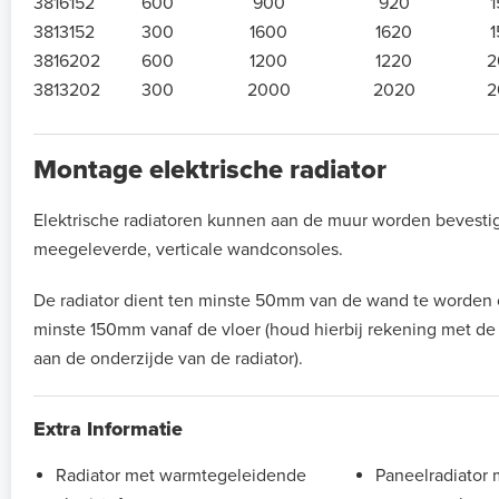
3816152
600
900
920
3813152
300
1600
1620
3816202
600
1200
1220
2
3813202
300
2000
2020
2
Montage elektrische radiator
Elektrische radiatoren kunnen aan de muur worden bevesti
meegeleverde, verticale wandconsoles.
De radiator dient ten minste 50mm van de wand te worden
minste 150mm vanaf de vloer (houd hierbij rekening met d
aan de onderzijde van de radiator).
Extra Informatie
Radiator met warmtegeleidende
Paneelradiator 