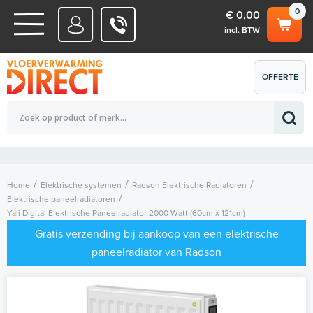
0
€ 0,00
incl. BTW
WATERSYSTEMEN
OFFERTE
Totaalbedrag (incl. BTW)
€ 0,00
ELEKTRISCHE SYSTEMEN
AANVRAGEN
0
Home
Elektrische systemen
Radson Elektrische Radiatoren
Elektrische paneelradiatoren
Yali Digital Elektrische Paneelradiator 2000 Watt (60cm x 121cm)
Gratis verzending bij aankoop van een elektrische
paneelradiator van Radson