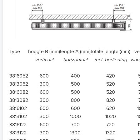
Type
hoogte B (mm)
lengte A (mm)
totale lengte (mm)
ve
verticaal
horizontaal
incl. bediening
warm
3816052
600
400
420
3813052
300
500
520
3816082
600
500
520
3813082
300
800
820
3816102
600
600
620
1
3813102
300
1000
1020
1
3816122
600
700
720
3813122
300
1300
1320