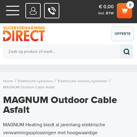
0
€ 0,00
incl. BTW
WATERSYSTEMEN
OFFERTE
Totaalbedrag (incl. BTW)
€ 0,00
ELEKTRISCHE SYSTEMEN
AANVRAGEN
0
Home
Elektrische systemen
Elektrische vorstvrij-systemen
MAGNUM Outdoor Cable Asfalt
MAGNUM Outdoor Cable
Asfalt
MAGNUM Heating biedt al jarenlang elektrische
verwarmingsoplossingen met hoogwaardige