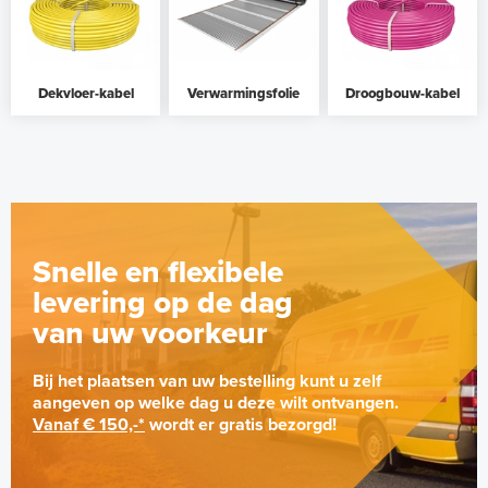
Dekvloer-kabel
Verwarmingsfolie
Droogbouw-kabel
Snelle en flexibele
levering op de dag
van uw voorkeur
Bij het plaatsen van uw bestelling kunt u zelf
aangeven op welke dag u deze wilt ontvangen.
Vanaf € 150,-*
wordt er gratis bezorgd!