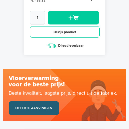
€ 456,38
Bekijk product
Direct leverbaar
Vloerverwarming
voor de beste prijs!
Beste kwaliteit, laagste prijs, direct uit de fabriek.
OFFERTE AANVRAGEN