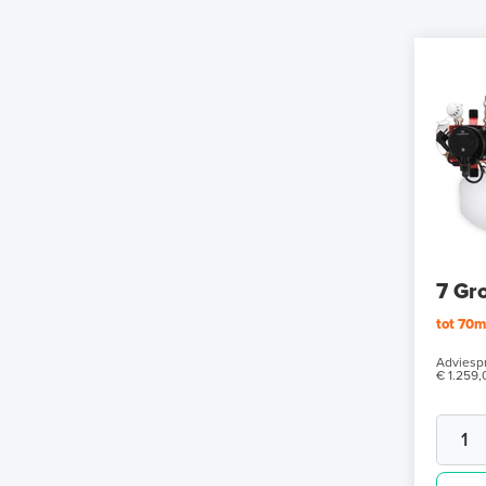
7 Gr
tot 70
Adviespr
€ 1.259,