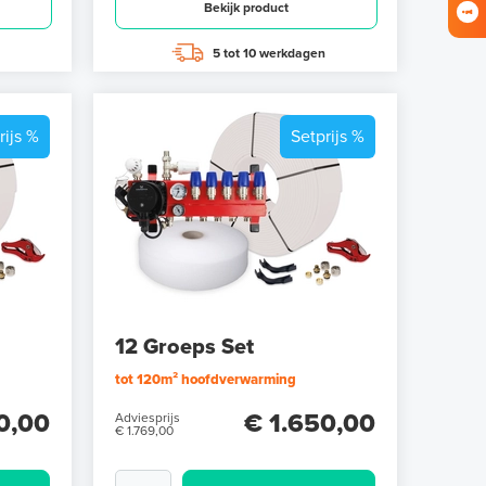
Bekijk product
5 tot 10 werkdagen
rijs %
Setprijs %
12 Groeps Set
tot 120m² hoofdverwarming
0,00
€ 1.650,00
Adviesprijs
€ 1.769,00