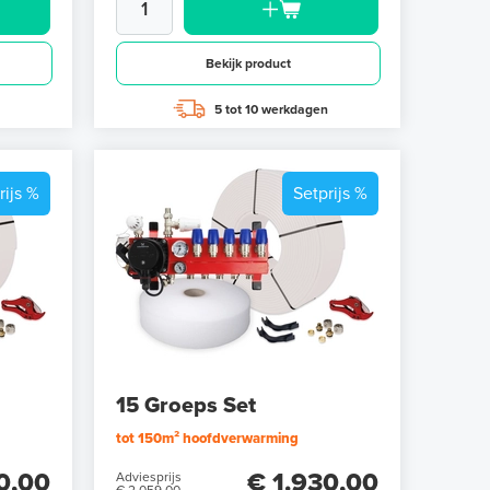
Bekijk product
5 tot 10 werkdagen
rijs %
Setprijs %
15 Groeps Set
tot 150m² hoofdverwarming
0,00
€ 1.930,00
Adviesprijs