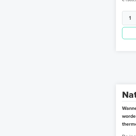
€ 1.869,
Nat
Wanne
worden
thermo