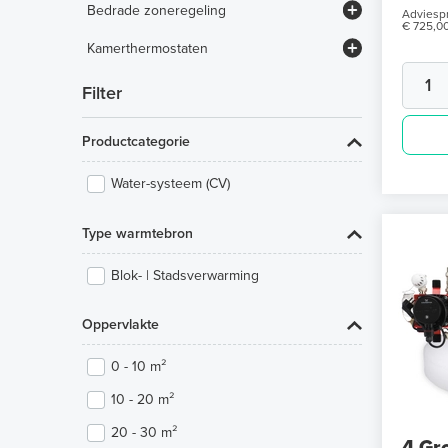
Bedrade zoneregeling
Adviespr
€ 725,0
Vloerverwarming infrezen
Mapei mortels en egalisatie
MAGNUM RF zoneregeling
Honeywell HCC100-systeem
Kamerthermostaten
Radson Unisenza Plus
MAGNUM H64-systeem
Honeywell AAN/UIT-thermostaten
Filter
Wavin Sentio-zoneregeling
Honeywell klokthermostaten
Honeywell 1-zone RF regeling
Productcategorie
Honeywell WiFi-thermostaten
MAGNUM 1-zone RF regeling
Water-systeem (CV)
Type warmtebron
Blok- | Stadsverwarming
Oppervlakte
0 - 10 m²
10 - 20 m²
20 - 30 m²