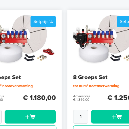
Setprijs %
Setp
oeps Set
8 Groeps Set
m² hoofdverwarming
tot 80m² hoofdverwarming
€ 1.180,00
€ 1.25
ijs
Adviesprijs
00
€ 1.349,00