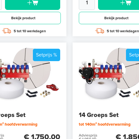
Bekijk product
Bekijk product
5 tot 10 werkdagen
5 tot 10 werkdagen
Setprijs %
Setp
roeps Set
14 Groeps Set
0m² hoofdverwarming
tot 140m² hoofdverwarming
€ 1.750,00
€ 1.85
ijs
Adviesprijs