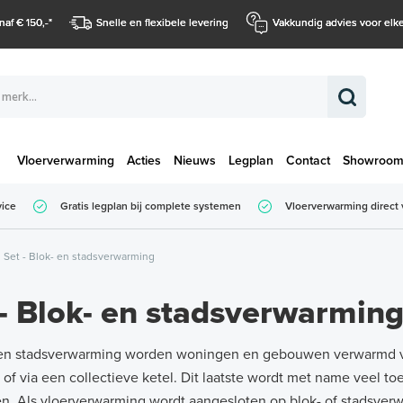
naf € 150,-
*
Snelle en flexibele levering
Vakkundig advies voor elke
Vloerverwarming
Acties
Nieuws
Legplan
Contact
Showroo
Totaalbedrag (
vice
Gratis legplan bij complete systemen
Vloerverwarming direct 
Totaalbedrag (incl. BTW)
Set - Blok- en stadsverwarming
 - Blok- en stadsverwarmin
- en stadsverwarming worden woningen en gebouwen verwarmd 
 of via een collectieve ketel. Dit laatste wordt met name veel
n. Als vloerverwarming wordt aangesloten op blok- of stadsve