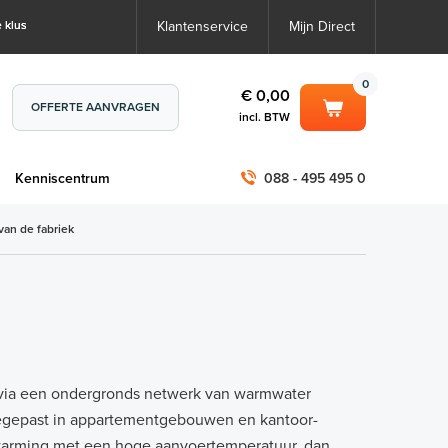
 klus
Klantenservice
Mijn Direct
0
€ 0,00
OFFERTE AANVRAGEN
incl. BTW
0
€ 0,00
m
Kenniscentrum
088 - 495 495 0
incl. BTW
incl. BTW)
€ 0,00
van de fabriek
€ 0,00
g
via een ondergronds netwerk van warmwater
 toegepast in appartementgebouwen en kantoor-
rwarming met een hoge aanvoertemperatuur, dan