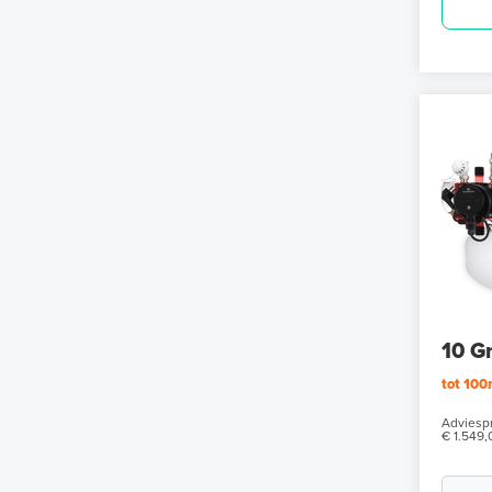
10 G
tot 10
Adviespr
€ 1.549,