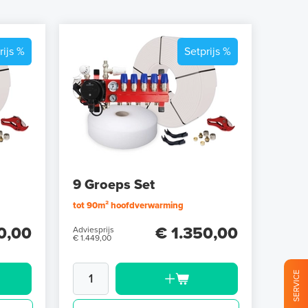
rijs %
Setprijs %
9 Groeps Set
tot 90m² hoofdverwarming
0,00
€ 1.350,00
Adviesprijs
€ 1.449,00
SERVICE