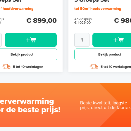
oeps Set
5 Groeps Set
m² hoofdverwarming
tot 50m² hoofdverwarming
€ 899,00
€ 98
ijs
Adviesprijs
0
€ 1.029,00
Bekijk product
Bekijk product
5 tot 10 werkdagen
5 tot 10 werkdagen
oerverwarming
Beste kwaliteit, laagste
r de beste prijs!
prijs, direct uit de fabriek