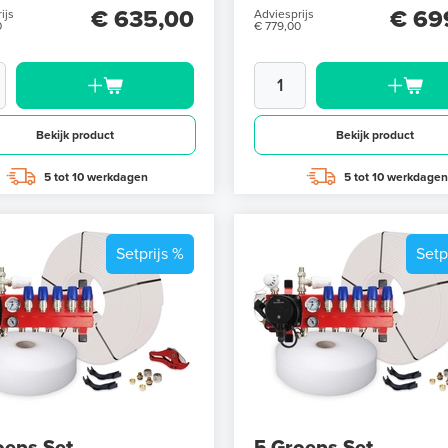
€ 635,00
€ 69
ijs
Adviesprijs
0
€ 779,00
Bekijk product
Bekijk product
5 tot 10 werkdagen
5 tot 10 werkdagen
Setprijs %
Setp