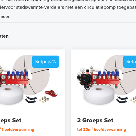
iervoor stadswarmte-verdelers met een circulatiepomp toegepas
 meer
aten
Setprijs %
Setp
oeps Set
2 Groeps Set
m² hoofdverwarming
tot 20m² hoofdverwarming