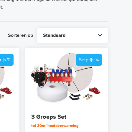
t.
Sorteren op
rijs %
Setprijs %
3 Groeps Set
tot 30m² hoofdverwarming