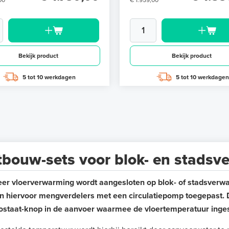
00
€ 1.959,00
Bekijk product
Bekijk product
5 tot 10 werkdagen
5 tot 10 werkdagen
bouw-sets voor blok- en stadsv
er vloerverwarming wordt aangesloten op blok- of stadsverw
 hiervoor mengverdelers met een circulatiepomp toegepast. D
staat-knop in de aanvoer waarmee de vloertemperatuur inges