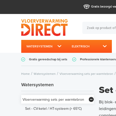
Gratis bezorgd va
WATERSYSTEMEN
ELEKTRISCH
Gratis gereedschap bij sets
Professionele klantenser
Home
Watersystemen
Vloerverwarming sets per warmtebron
Watersystemen
Set
Vloerverwarming sets per warmtebron
Bij blok
leidingen
Set - CV-ketel / HT-systeem (> 65°C)
complexe