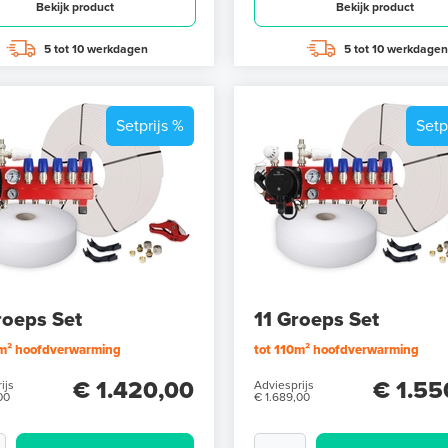
Bekijk product
Bekijk product
5 tot 10 werkdagen
5 tot 10 werkdagen
Setprijs %
Setp
roeps Set
11 Groeps Set
0m² hoofdverwarming
tot 110m² hoofdverwarming
€ 1.420,00
€ 1.55
ijs
Adviesprijs
00
€ 1.689,00