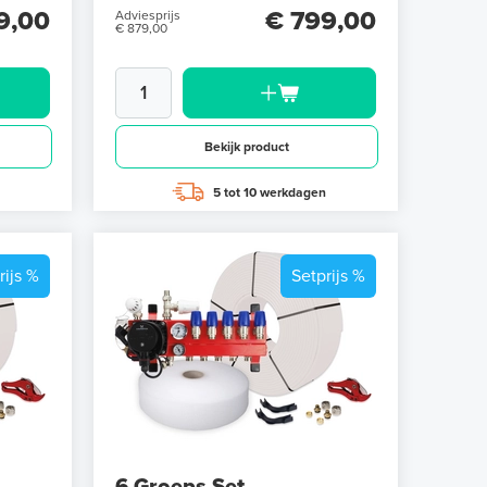
9,00
€ 799,00
Adviesprijs
€ 879,00
Bekijk product
5 tot 10 werkdagen
rijs %
Setprijs %