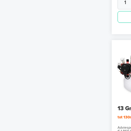
13 G
tot 13
Adviespr