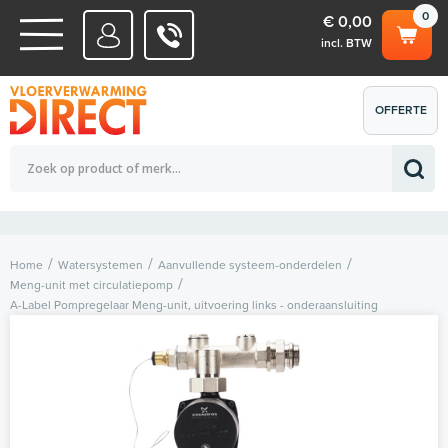
0
€ 0,00
incl. BTW
WATERSYSTEMEN
OFFERTE
Totaalbedrag (incl. BTW)
€ 0,00
ELEKTRISCHE SYSTEMEN
AANVRAGEN
0
Home
Watersystemen
Aanvullende systeem-onderdelen
Meng-unit met circulatiepomp
A-Label Pompregelaar Meng-unit, uitvoering links - onderaansluiting