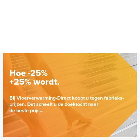
regelset
Temperatuur-gestuurd ventiel
Adviesprijs
€ 109,00
€ 165,71
Hoe -25%
+25% wordt.
Bij Vloerverwarming-Direct koopt u tegen fabrieks-
prijzen. Dat scheelt u de zoektocht naar
de beste prijs...