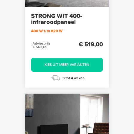
STRONG WIT 400-
infraroodpaneel
400 W t/m 820 W
€ 519,00
Adviesprijs
€ 562,65
KIES UIT MEER VARIANTEN
3 tot 4 weken