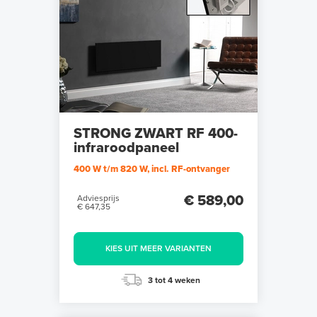
STRONG ZWART RF 400-
infraroodpaneel
400 W t/m 820 W, incl. RF-ontvanger
€ 589,00
Adviesprijs
€ 647,35
KIES UIT MEER VARIANTEN
3 tot 4 weken