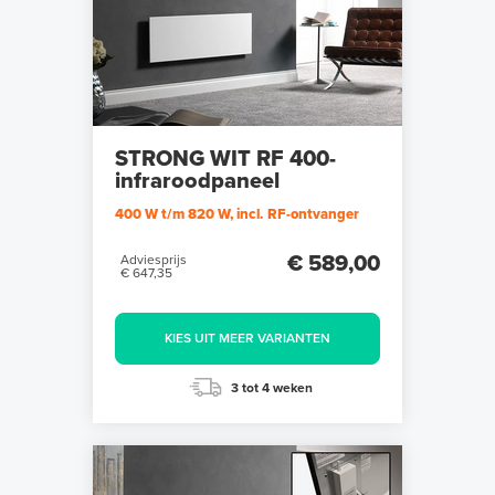
STRONG WIT RF 400-
infraroodpaneel
400 W t/m 820 W, incl. RF-ontvanger
€ 589,00
Adviesprijs
€ 647,35
KIES UIT MEER VARIANTEN
3 tot 4 weken