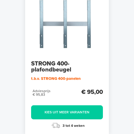
STRONG 400-
plafondbeugel
t.b.v. STRONG 400-panelen
€ 95,00
Adviesprijs
€ 95,83
KIES UIT MEER VARIANTEN
3 tot 4 weken