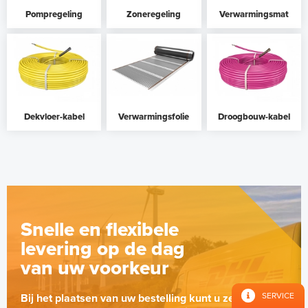
Pompregeling
Zoneregeling
Verwarmingsmat
Dekvloer-kabel
Verwarmingsfolie
Droogbouw-kabel
Snelle en flexibele
levering op de dag
van uw voorkeur
SERVICE
Bij het plaatsen van uw bestelling kunt u zelf