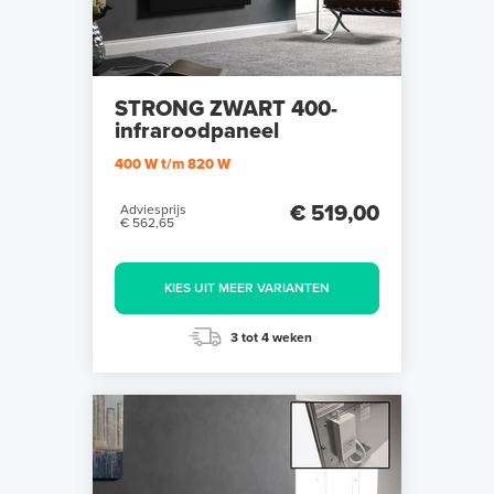
STRONG ZWART 400-
infraroodpaneel
400 W t/m 820 W
€ 519,00
Adviesprijs
€ 562,65
KIES UIT MEER VARIANTEN
3 tot 4 weken