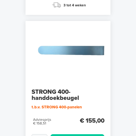
3 tot 4 weken
STRONG 400-
handdoekbeugel
t.b.v. STRONG 400-panelen
€ 155,00
Adviesprijs
€ 158,51