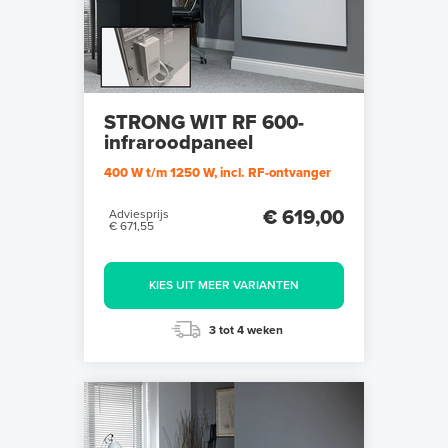
STRONG WIT RF 600-
infraroodpaneel
400 W t/m 1250 W, incl. RF-ontvanger
€ 619,00
Adviesprijs
€ 671,55
KIES UIT MEER VARIANTEN
3 tot 4 weken