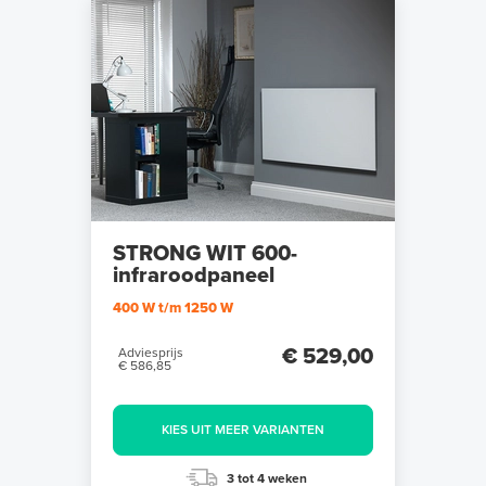
STRONG WIT 600-
infraroodpaneel
400 W t/m 1250 W
€ 529,00
Adviesprijs
€ 586,85
KIES UIT MEER VARIANTEN
3 tot 4 weken