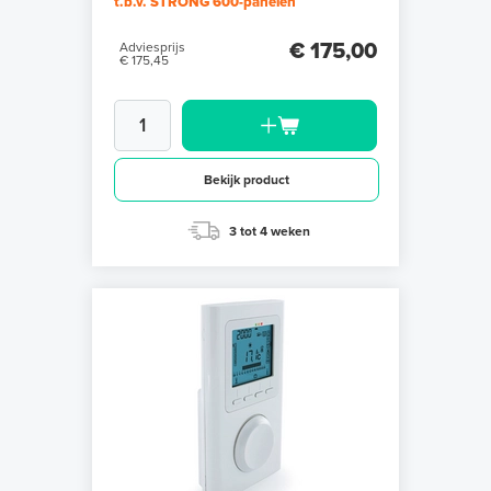
t.b.v. STRONG 600-panelen
€ 175,00
Adviesprijs
€ 175,45
Bekijk product
3 tot 4 weken