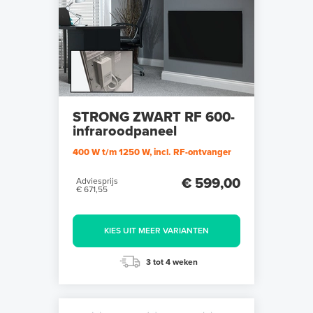
STRONG ZWART RF 600-
infraroodpaneel
400 W t/m 1250 W, incl. RF-ontvanger
€ 599,00
Adviesprijs
€ 671,55
KIES UIT MEER VARIANTEN
3 tot 4 weken