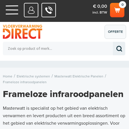
0
€ 0,00
incl. BTW
WATERSYSTEMEN
OFFERTE
Totaalbedrag (incl. BTW)
€ 0,00
ELEKTRISCHE SYSTEMEN
AANVRAGEN
0
Home
Elektrische systemen
Masterwatt Elektrische Panelen
Frameloze infraroodpanelen
Frameloze infraroodpanelen
Masterwatt is specialist op het gebied van elektrisch
verwarmen en levert producten uit een breed assortiment op
het gebied van elektrische verwarmingsoplossingen.​​​​​​ Voor