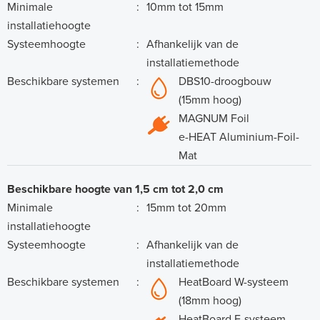
Minimale
:
10mm tot 15mm
installatiehoogte
Systeemhoogte
:
Afhankelijk van de
installatiemethode
Beschikbare systemen
:
DBS10-droogbouw
(15mm hoog)
MAGNUM Foil
e-HEAT Aluminium-Foil-
Mat
Beschikbare hoogte van 1,5 cm tot 2,0 cm
Minimale
:
15mm tot 20mm
installatiehoogte
Systeemhoogte
:
Afhankelijk van de
installatiemethode
Beschikbare systemen
:
HeatBoard W-systeem
(18mm hoog)
HeatBoard E-systeem