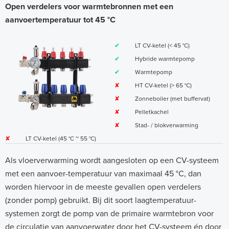
Open verdelers voor warmtebronnen met een
aanvoertemperatuur tot 45 °C
✔
LT CV-ketel (< 45 °C)
✔
Hybride warmtepomp
✔
Warmtepomp
✘
HT CV-ketel (> 65 °C)
✘
Zonneboiler (met buffervat)
✘
Pelletkachel
✘
Stad- / blokverwarming
✘
LT CV-ketel (45 °C ~ 55 °C)
Als vloerverwarming wordt aangesloten op een CV-systeem
met een aanvoer-temperatuur van maximaal 45 °C, dan
worden hiervoor in de meeste gevallen open verdelers
(zonder pomp) gebruikt. Bij dit soort laagtemperatuur-
systemen zorgt de pomp van de primaire warmtebron voor
de circulatie van aanvoerwater door het CV-systeem én door