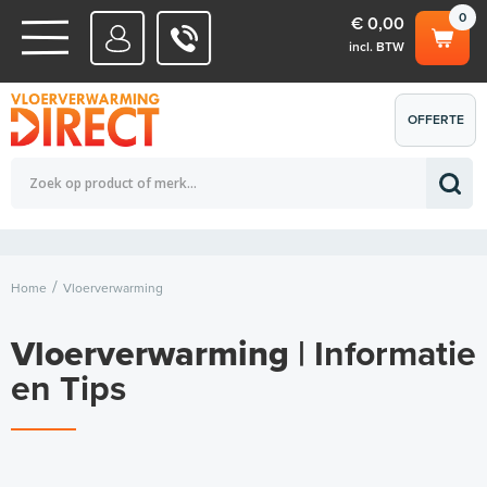
0
€ 0,00
incl. BTW
WATERSYSTEMEN
OFFERTE
Totaalbedrag (incl. BTW)
€ 0,00
ELEKTRISCHE SYSTEMEN
AANVRAGEN
0
Home
Vloerverwarming
Vloerverwarming
| Informatie
en Tips