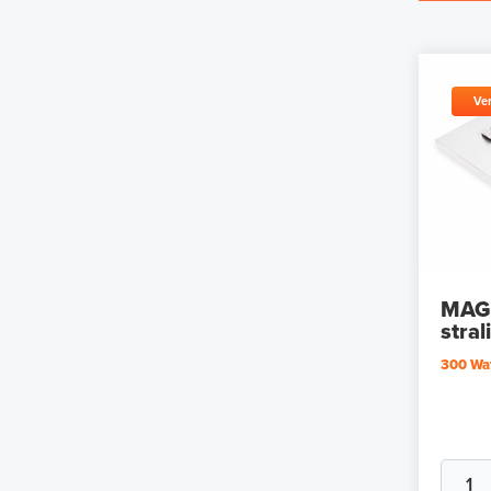
Ver
MAG
stra
300 Wat