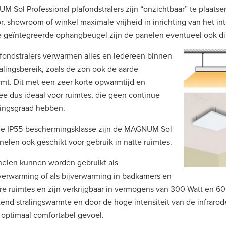
 Sol Professional plafondstralers zijn “onzichtbaar” te plaatse
r, showroom of winkel maximale vrijheid in inrichting van het in
 geïntegreerde ophangbeugel zijn de panelen eventueel ook dir
fondstralers verwarmen alles en iedereen binnen
ralingsbereik, zoals de zon ook de aarde
mt. Dit met een zeer korte opwarmtijd en
e dus ideaal voor ruimtes, die geen continue
ingsgraad hebben.
de IP55-beschermingsklasse zijn de MAGNUM Sol
nelen ook geschikt voor gebruik in natte ruimtes.
elen kunnen worden gebruikt als
erwarming of als bijverwarming in badkamers en
ire ruimtes en zijn verkrijgbaar in vermogens van 300 Watt en 6
itend stralingswarmte en door de hoge intensiteit van de infrarod
 optimaal comfortabel gevoel.