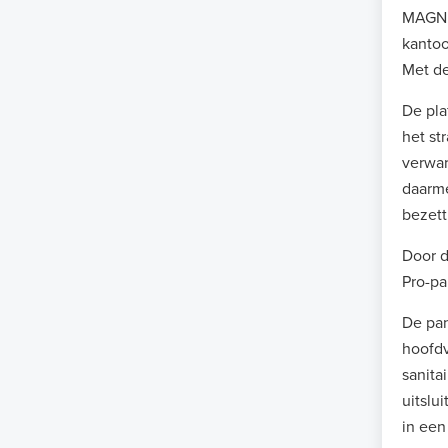
MAGNUM
kantoo
Met de
De pla
het st
verwar
daarme
bezett
Door 
Pro-pa
De pan
hoofdv
sanita
uitslu
in een