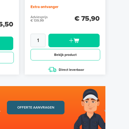
Extra ontvanger
€ 75,90
Adviesprijs
€ 139,99
6,50
Bekijk product
Direct leverbaar
OFFERTE AANVRAGEN
.