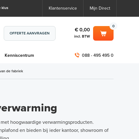
 klus
Klantenservice
Mijn Direct
0
€ 0,00
OFFERTE AANVRAGEN
incl. BTW
0
€ 0,00
m
Kenniscentrum
088 - 495 495 0
incl. BTW
incl. BTW)
€ 0,00
van de fabriek
€ 0,00
verwarming
n met hoogwaardige verwarmingsproducten.
mplafond en bieden bij ieder kantoor, showroom of
ling.