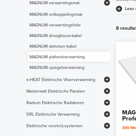
MAGNUM verwarmingsmat
Lees
Vloerverwarmingsfolies
MAGNUM Heating Mat
MAGNUM ontkoppelingsmat
Vloerverwarmingsontkoppeling
MAGNUM Mat op Maat
MAGNUM verwarmingsfolie
8 resulta
Vloerverwarmingsthermostaten
MAGNUM droogbouw-kabel
MAGNUM dekvloer-kabel
MAGNUM plafondverwarming
MAGNUM spiegelverwarming
e-HEAT Elektrische Vloerverwarming
e-HEAT verwarmingsmat
Masterwatt Elektrische Panelen
e-HEAT ontkoppelingsmat
Frameloze infraroodpanelen
Radson Elektrische Radiatoren
e-HEAT infrarood folie
Infraroodpanelen met glasplaat
Elektrische paneelradiatoren
MAG
DRL Elektrische Verwarming
Prof
e-HEAT dekvloer-kabel
Infrarood spiegelpanelen
Elektrische designradiatoren
Elektrische badkamerradiatoren
Elektrische vorstvrij-systemen
300 Wat
e-HEAT droogbouw ALU-mat
Convectoren voor luchtverwarming
Elektrische badkamerradiatoren
Elektrische paneelradiatoren
MAGNUM Outdoor Mat