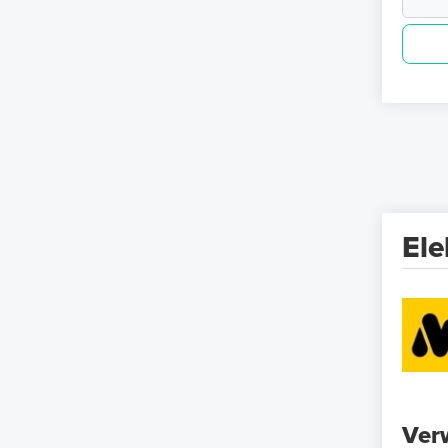
El
Ver