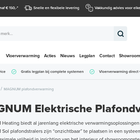
naf € 150,-
*
Snelle en flexibele levering
Vakkundig advies voor elke
Vloerverwarming
Acties
Nieuws
Legplan
Contact
Showroo
Totaalbedrag (
vice
Gratis legplan bij complete systemen
Vloerverwarming direct 
Totaalbedrag (incl. BTW)
MAGNUM plafondverwarming
NUM Elektrische Plafond
eating biedt al jarenlang elektrische verwarmingsoplossinge
l plafondstralers zijn “onzichtbaar” te plaatsen in een systee
ximale vrijheid in inrichting van het interieur of showroomopstel