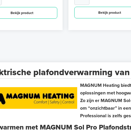
Bekijk product
Bekijk product
ektrische plafondverwarming v
MAGNUM Heating biedt a
oplossingen met hoogw
Zo zijn er MAGNUM Sol-s
om “onzichtbaar” in ee
Professional is zelfs ges
warmen met MAGNUM Sol Pro Plafondstra