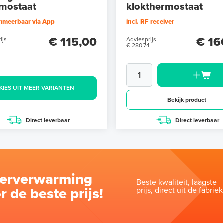
mostaat
klokthermostaat
mmeerbaar via App
incl. RF receiver
€ 115,00
€ 16
ijs
Adviesprijs
€ 280,74
KIES UIT MEER VARIANTEN
Bekijk product
Direct leverbaar
Direct leverbaar
oerverwarming
Beste kwaliteit, laagste
r de beste prijs!
prijs, direct uit de fabriek