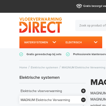
Gratis bezorgd va
WATERSYSTEMEN
ELEKTRISCH
Gratis gereedschap bij sets
Professionele klantenser
Home
Elektrische systemen
MAGNUM Elektrische Verwarming
Elektrische systemen
MAG
Elektrische vloerverwarming
MAGNUM H
Vloerverwarmingsmatten
MAGNUM So
MAGNUM Elektrische Verwarming
winkel ma
Vloerverwarmingskabels