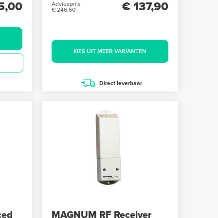
5,00
€ 137,90
Adviesprijs
€ 246,60
KIES UIT MEER VARIANTEN
Direct leverbaar
ced
MAGNUM RF Receiver