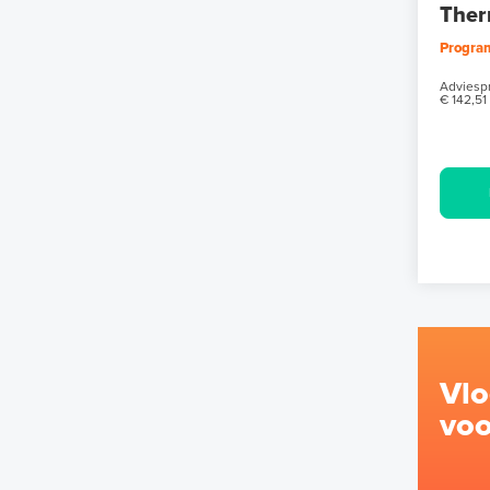
Ther
Progra
Adviespr
€ 142,51
Vl
voo