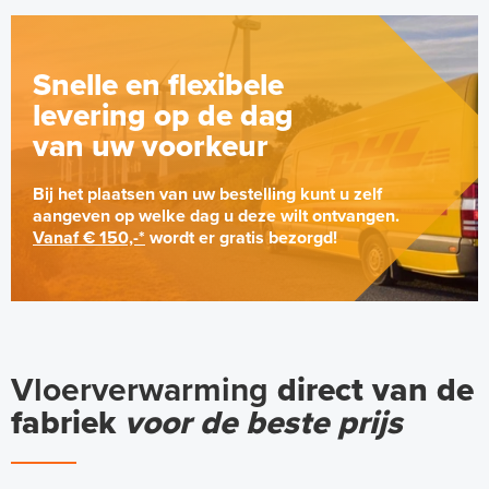
Snelle en flexibele
levering op de dag
van uw voorkeur
Bij het plaatsen van uw bestelling kunt u zelf
aangeven op welke dag u deze wilt ontvangen.
Vanaf € 150,-*
wordt er gratis bezorgd!
Vloerverwarming
direct van de
fabriek
voor de beste prijs