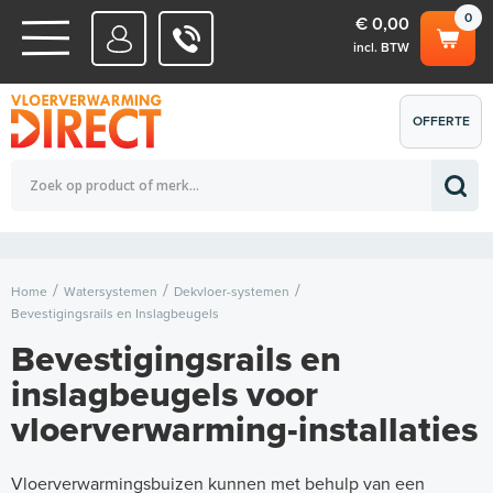
0
€ 0,00
incl. BTW
WATERSYSTEMEN
OFFERTE
Totaalbedrag (incl. BTW)
€ 0,00
ELEKTRISCHE SYSTEMEN
AANVRAGEN
0
Home
Watersystemen
Dekvloer-systemen
Bevestigingsrails en Inslagbeugels
Bevestigingsrails en
inslagbeugels voor
vloerverwarming-installaties
Vloerverwarmingsbuizen kunnen met behulp van een