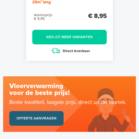
25m¹ lang
€ 8,95
Adviesprijs
€ 9,95
KIES UIT MEER VARIANTEN
Direct leverbaar
Vloerverwarming
voor de beste prijs!
Beste kwaliteit, laagste prijs, direct uit de fabriek.
OFFERTE AANVRAGEN