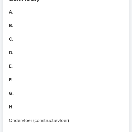
A.
B.
C.
D.
E.
F.
G.
H.
Ondervloer (constructievloer)