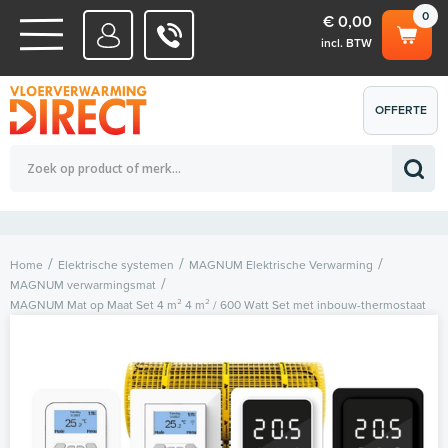
0
€ 0,00
incl. BTW
WATERSYSTEMEN
OFFERTE
Totaalbedrag (incl. BTW)
€ 0,00
ELEKTRISCHE SYSTEMEN
AANVRAGEN
0
Home
Elektrische systemen
MAGNUM Elektrische Verwarming
MAGNUM verwarmingsmat
MAGNUM Mat op Maat Set 4 m² 4 m² / 600 Watt Set met inbouw-thermostaat