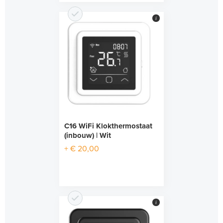
i
C16 WiFi Klokthermostaat
(inbouw) | Wit
+ € 20,00
i