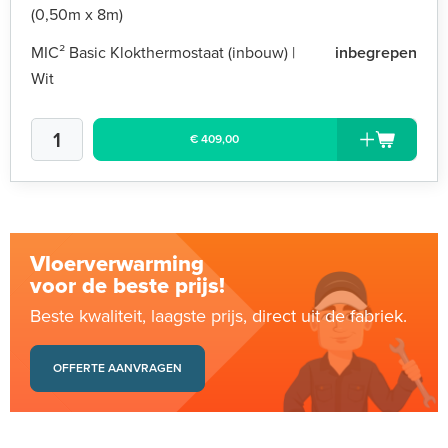
(0,50m x 8m)
MIC² Basic Klokthermostaat (inbouw) |
inbegrepen
Wit
€ 409,00
Vloerverwarming
voor de beste prijs!
Beste kwaliteit, laagste prijs, direct uit de fabriek.
OFFERTE AANVRAGEN