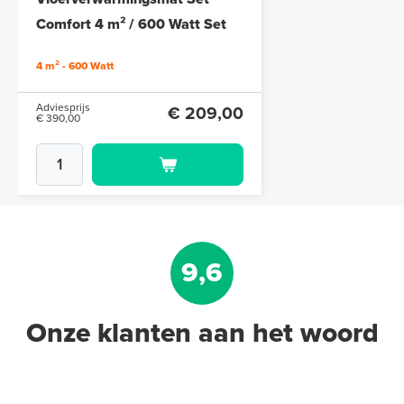
6 en 10 mm dikte
Comfort 4 m² / 600 Watt Set
met MIC² Basic-thermostaat |
Adviesprijs
€ 109,90
4 m² - 600 Watt
€ 212,50
Wit
Adviesprijs
€ 209,00
€ 390,00
9,6
Onze klanten aan het woord
Multifunctionele contactlijm
spray Spuitbus, 500 ml