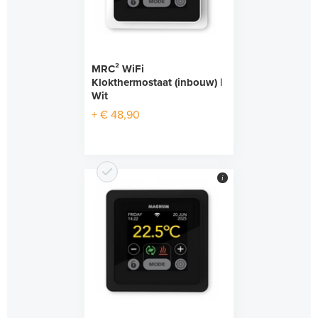
MRC² WiFi
Klokthermostaat (inbouw) |
Wit
+ € 48,90
i