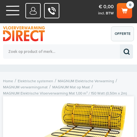
0
€ 0,00
incl. BTW
WATERSYSTEMEN
OFFERTE
Totaalbedrag (incl. BTW)
€ 0,00
ELEKTRISCHE SYSTEMEN
AANVRAGEN
0
Home
Elektrische systemen
MAGNUM Elektrische Verwarming
MAGNUM verwarmingsmat
MAGNUM Mat op Maat
MAGNUM Elektrische Vloerverwarming Mat 1,00 m² / 150 Watt (0,50m x 2m)