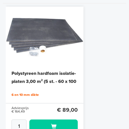
Remote Control WiFi
Klokthermostaat MRC²-
thermostaat (inbouw) | RAL
Polystyreen hardfoam isolatie-
Programmeerbaar
9010 Wit
platen 3,00 m² (5 st. - 60 x 100
cm à 1,0 cm)
Adviesprijs
€ 137,90
6 en 10 mm dikte
€ 246,60
Adviesprijs
€ 89,00
€ 164,49