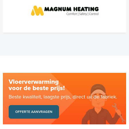
Vloerverwarming
voor de beste prijs!
Beste kwaliteit, laagste prijs, direct uit de fabriek.
OFFERTE AANVRAGEN