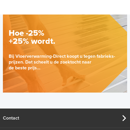
Hoe -25%
+25% wordt.
Bij Vloerverwarming-Direct koopt u tegen fabrieks-
prijzen. Dat scheelt u de zoektocht naar
de beste prijs...
Contact