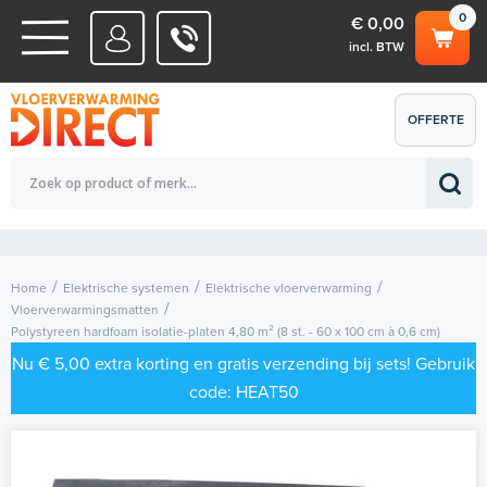
0
€ 0,00
incl. BTW
WATERSYSTEMEN
OFFERTE
Totaalbedrag (incl. BTW)
€ 0,00
ELEKTRISCHE SYSTEMEN
AANVRAGEN
0
Home
Elektrische systemen
Elektrische vloerverwarming
Vloerverwarmingsmatten
Polystyreen hardfoam isolatie-platen 4,80 m² (8 st. - 60 x 100 cm à 0,6 cm)
Nu € 5,00 extra korting en gratis verzending bij sets! Gebruik
code: HEAT50