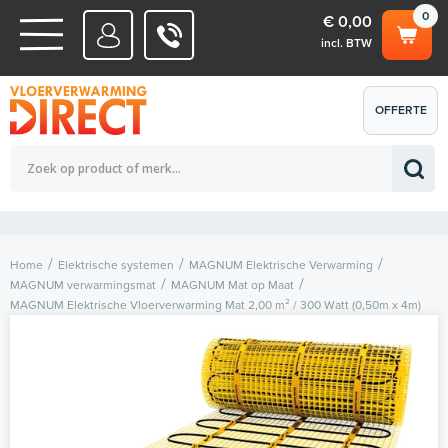
0
€ 0,00
incl. BTW
WATERSYSTEMEN
OFFERTE
Totaalbedrag (incl. BTW)
€ 0,00
ELEKTRISCHE SYSTEMEN
AANVRAGEN
0
Home
Elektrische systemen
MAGNUM Elektrische Verwarming
MAGNUM verwarmingsmat
MAGNUM Mat op Maat
MAGNUM Elektrische Vloerverwarming Mat 2,00 m² / 300 Watt (0,50m x 4m)