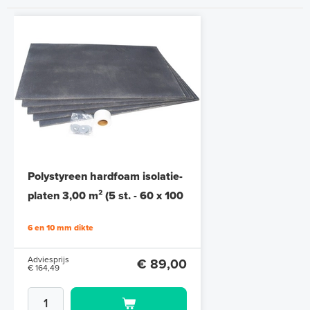
Remote Control WiFi
Klokthermostaat MRC²-
thermostaat (inbouw) | RAL
Polystyreen hardfoam isolatie-
Programmeerbaar
9010 Wit
platen 3,00 m² (5 st. - 60 x 100
cm à 1,0 cm)
Adviesprijs
€ 137,90
6 en 10 mm dikte
€ 246,60
Adviesprijs
€ 89,00
€ 164,49