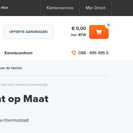
 klus
Klantenservice
Mijn Direct
0
€ 0,00
OFFERTE AANVRAGEN
incl. BTW
0
€ 0,00
m
Kenniscentrum
088 - 495 495 0
incl. BTW
incl. BTW)
€ 0,00
van de fabriek
€ 0,00
t Set met inbouw-thermostaat
 op Maat
uw-thermostaat