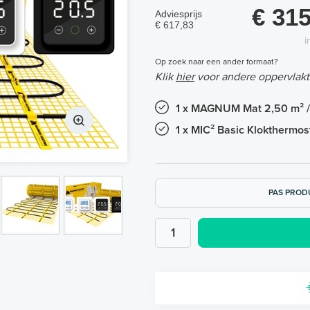
€ 315
Adviesprijs
€ 617,83
i
Op zoek naar een ander formaat?
Klik
hier
voor andere oppervlakt
1 x MAGNUM Mat 2,50 m² /
1 x MIC² Basic Klokthermost
PAS PROD