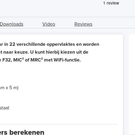
Downloads
Video
Reviews
 in 22 verschillende oppervlaktes en worden
aar keuze. U kunt hierbij kiezen uit de
e F32, MIC² of MRC² met WiFi-functie.
mm x 5 m)
staat
ers berekenen