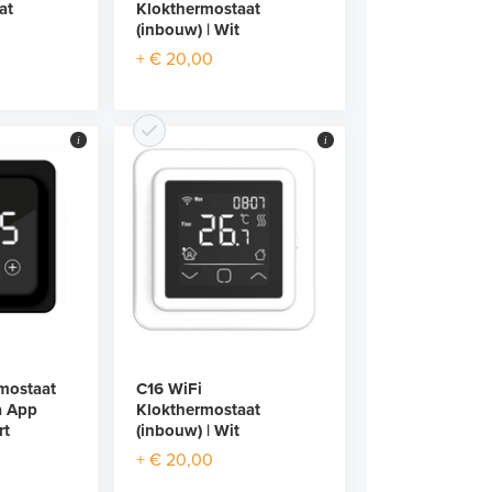
at
Klokthermostaat
(inbouw) | Wit
+ € 20,00
i
i
mostaat
C16 WiFi
a App
Klokthermostaat
rt
(inbouw) | Wit
+ € 20,00