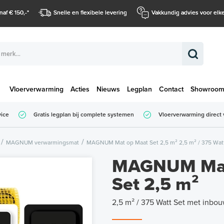
naf € 150,-
*
Snelle en flexibele levering
Vakkundig advies voor elke
Vloerverwarming
Acties
Nieuws
Legplan
Contact
Showroo
Totaalbedrag (
vice
Gratis legplan bij complete systemen
Vloerverwarming direct 
Totaalbedrag (incl. BTW)
MAGNUM verwarmingsmat
MAGNUM Mat op Maat Set 2,5 m² 2,5 m² / 375 Wat
MAGNUM Mat
Set 2,5 m²
2,5 m² / 375 Watt Set met inbo