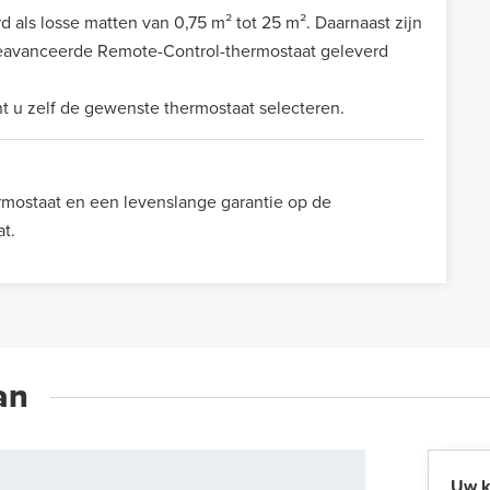
s losse matten van 0,75 m² tot 25 m². Daarnaast zijn
 geavanceerde Remote-Control-thermostaat geleverd
 u zelf de gewenste thermostaat selecteren.
rmostaat en een levenslange garantie op de
t.
an
Uw k