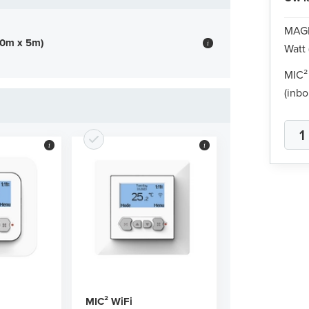
MAGN
50m x 5m)
i
Watt
MIC²
(inbo
i
i
MIC² WiFi