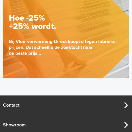
Hoe -25%
+25% wordt.
Bij Vloerverwarming-Direct koopt u tegen fabrieks-
prijzen. Dat scheelt u de zoektocht naar
de beste prijs...
Multifunctionele contactlijm
spray Spuitbus, 500 ml
Spuitbus, 500ml
Contact
Adviesprijs
€ 9,25
€ 20,07
Showroom