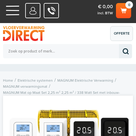
0
€ 0,00
incl. BTW
WATERSYSTEMEN
OFFERTE
Totaalbedrag (incl. BTW)
€ 0,00
ELEKTRISCHE SYSTEMEN
AANVRAGEN
0
Home
Elektrische systemen
MAGNUM Elektrische Verwarming
MAGNUM verwarmingsmat
MAGNUM Mat op Maat Set 2,25 m² 2,25 m² / 338 Watt Set met inbouw-
thermostaat