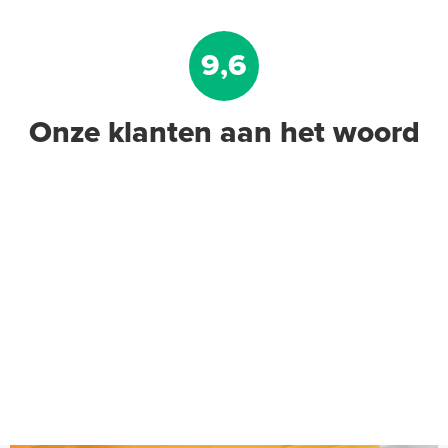
9,6
Onze klanten aan het woord
Polystyreen hardfoam isolatie-
platen 4,80 m² (8 st. - 60 x 100
cm à 0,6 cm)
6 en 10 mm dikte
Adviesprijs
€ 109,90
€ 212,50