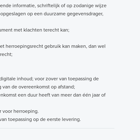
nde informatie, schriftelijk of op zodanige wijze
n opgeslagen op een duurzame gegevensdrager,
aar de consument met klachten terecht kan;
et herroepingsrecht gebruik kan maken, dan wel
en zijn van het herroepingsrecht;
 na aankoop;
f digitale inhoud; voor zover van toepassing de
ring van de overeenkomst op afstand;
nkomst een duur heeft van meer dan één jaar of
r voor herroeping.
 van toepassing op de eerste levering.