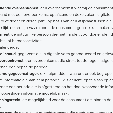
llende overeenkomst
: een overeenkomst waarbij de consument 
band met een overeenkomst op afstand en deze zaken, digitale
rd of door een derde partij op basis van een afspraak tussen d
ktijd
: de termijn waarbinnen de consument gebruik kan maken v
ument
: de natuurlijke persoon die niet handelt voor doeleinden d
ts- of beroepsactiviteit;
kalenderdag;
le inhoud
: gegevens die in digitale vorm geproduceerd en gele
vereenkomst
: een overeenkomst die strekt tot de regelmatige l
ende een bepaalde periode;
ame gegevensdrager
: elk hulpmiddel - waaronder ook begrepen
om informatie die aan hem persoonlijk is gericht, op te slaan op
nde een periode die is afgestemd op het doel waarvoor de info
 opgeslagen informatie mogelijk maakt;
epingsrecht
: de mogelijkheid voor de consument om binnen de 
d;