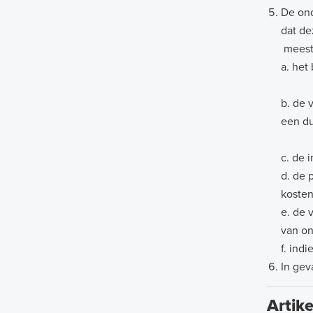
De ond
dat de
meest
a. he
b. de 
een 
c. d
d. de 
kosten
e. de 
van o
f. ind
In gev
Artik