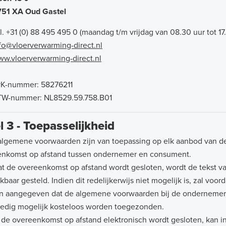
751 XA Oud Gastel
l. +31 (0) 88 495 495 0 (maandag t/m vrijdag van 08.30 uur tot 17
fo@vloerverwarming-direct.nl
w.vloerverwarming-direct.nl
K-nummer: 58276211
TW-nummer: NL8529.59.758.B01
l 3 - Toepasselijkheid
lgemene voorwaarden zijn van toepassing op elk aanbod van d
enkomst op afstand tussen ondernemer en consument.
t de overeenkomst op afstand wordt gesloten, wordt de tekst
kbaar gesteld. Indien dit redelijkerwijs niet mogelijk is, zal vo
 aangegeven dat de algemene voorwaarden bij de ondernemer zi
edig mogelijk kosteloos worden toegezonden.
 de overeenkomst op afstand elektronisch wordt gesloten, kan in 