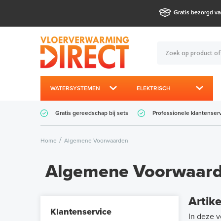
Gratis bezorgd va
WATERSYSTEMEN
ELEKTRISCH
Gratis gereedschap bij sets
Professionele klantenser
Home
Algemene Voorwaarden
Algemene Voorwaar
Artike
Klantenservice
In deze 