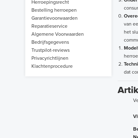
Onder
Herroepingsrecht
consu
Bestelling herroepen
Overe
Garantievoorwaarden
van ee
Reparatieservice
het sl
Algemene Voorwaarden
commun
Bedrijfsgegevens
Modelf
Trustpilot-reviews
herroe
Privacyrichtlijnen
Techn
Klachtenprocedure
dat co
Arti
Ve
Vl
Be
N