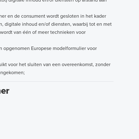
tot) digitale inhoud en/of diensten op afstand aan
er en de consument wordt gesloten in het kader
 digitale inhoud en/of diensten, waarbij tot en met
 wordt van één of meer technieken voor
rden opgenomen Europese modelformulier voor
uikt voor het sluiten van een overeenkomst, zonder
mengekomen;
mer