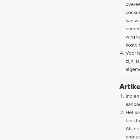
overee
consum
kan wo
overee
weg ka
kostel
Voor h
zijn, 
algeme
Artike
Indien
aanbo
Het aa
beschr
Als de
produc