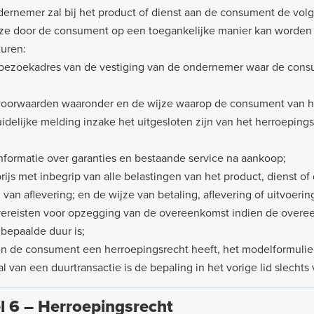
ernemer zal bij het product of dienst aan de consument de volge
ze door de consument op een toegankelijke manier kan worde
uren:
t bezoekadres van de vestiging van de ondernemer w
voorwaarden waaronder en de wijze waarop de consument van h
duidelijke melding inzake het uitgeslot
e informatie over garanties en bestaande service
prijs met inbegrip van alle belastingen van het product, dienst o
 van aflevering; en de wijze van betaling, aflevering of uitvoe
vereisten voor opzegging van de overeenkomst indien de overee
nbepaalde duur is;
ien de consument een herroepingsrecht heeft, het modelformulie
al van een duurtransactie is de bepaling in het vorige lid slechts
el 6 – Herroepingsrecht