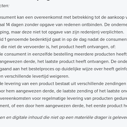
cten:
sument kan een overeenkomst met betrekking tot de aankoop 
aal 14 dagen zonder opgave van redenen ontbinden. De ondern
ping, maar deze niet tot opgave van zijn reden(en) verplichten.
lid 1 genoemde bedenktijd gaat in op de dag nadat de consume
 die niet de vervoerder is, het product heeft ontvangen, of:
 de consument in eenzelfde bestelling meerdere producten heef
ngewezen derde, het laatste product heeft ontvangen. De onde
gaand aan het bestelproces op duidelijke wijze over heeft geïn
n verschillende levertijd weigeren.
 de levering van een product bestaat uit verschillende zending
or hem aangewezen derde, de laatste zending of het laatste on
 overeenkomsten voor regelmatige levering van producten gedu
ent, of een door hem aangewezen derde, het eerste product h
ten en digitale inhoud die niet op een materiële drager is geleve