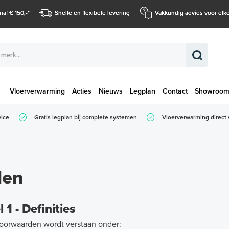
naf € 150,-
*
Snelle en flexibele levering
Vakkundig advies voor elke
Vloerverwarming
Acties
Nieuws
Legplan
Contact
Showroo
Totaalbedrag (
vice
Gratis legplan bij complete systemen
Vloerverwarming direct 
Totaalbedrag (incl. BTW)
den
l 1 - Definities
voorwaarden wordt verstaan onder: