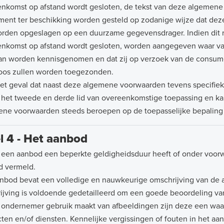
nkomst op afstand wordt gesloten, de tekst van deze algemene
ent ter beschikking worden gesteld op zodanige wijze dat de
rden opgeslagen op een duurzame gegevensdrager. Indien dit rede
nkomst op afstand wordt gesloten, worden aangegeven waar va
n worden kennisgenomen en dat zij op verzoek van de consume
oos zullen worden toegezonden.
et geval dat naast deze algemene voorwaarden tevens specifie
is het tweede en derde lid van overeenkomstige toepassing en ka
ne voorwaarden steeds beroepen op de toepasselijke bepaling d
l 4 - Het aanbod
 een aanbod een beperkte geldigheidsduur heeft of onder voorwa
d vermeld.
nbod bevat een volledige en nauwkeurige omschrijving van de
ijving is voldoende gedetailleerd om een goede beoordeling v
 ondernemer gebruik maakt van afbeeldingen zijn deze een w
ten en/of diensten. Kennelijke vergissingen of fouten in het a