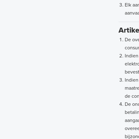
Elk aa
aanvaa
Artik
De ove
consum
Indien
elektr
bevest
Indien
maatre
de con
De ond
betali
aangaa
overee
bijzon