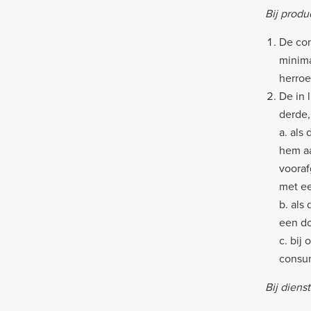
Bij produ
De con
minim
herroe
De in 
derde,
a. als
hem aa
vooraf
met ee
b. als
een do
c. bij
consum
Bij diens