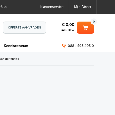
 klus
Klantenservice
Mijn Direct
0
€ 0,00
OFFERTE AANVRAGEN
incl. BTW
0
€ 0,00
m
Kenniscentrum
088 - 495 495 0
incl. BTW
incl. BTW)
€ 0,00
van de fabriek
€ 0,00