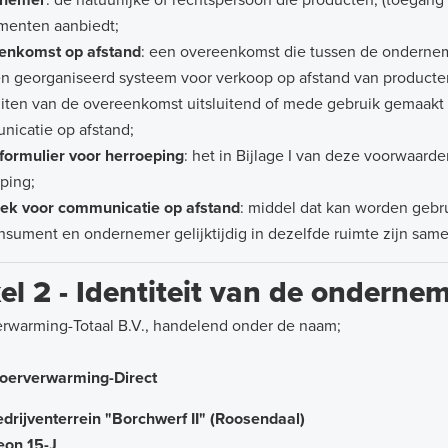
nemer
: de natuurlijke of rechtspersoon die producten, (toegang 
menten aanbiedt;
enkomst op afstand
: een overeenkomst die tussen de ondernem
n georganiseerd systeem voor verkoop op afstand van producten,
uiten van de overeenkomst uitsluitend of mede gebruik gemaakt
icatie op afstand;
ormulier voor herroeping
: het in Bijlage I van deze voorwaa
ping;
iek voor communicatie op afstand
: middel dat kan worden gebr
nsument en ondernemer gelijktijdig in dezelfde ruimte zijn sa
kel 2 - Identiteit van de onderne
rwarming-Totaal B.V., handelend onder de naam;
oerverwarming-Direct
drijventerrein "Borchwerf II" (Roosendaal)
eon 15-J