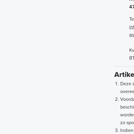
4
Te
in
ww
Kv
B
Artike
Deze a
overe
Voorda
beschi
worden
zo spo
Indien