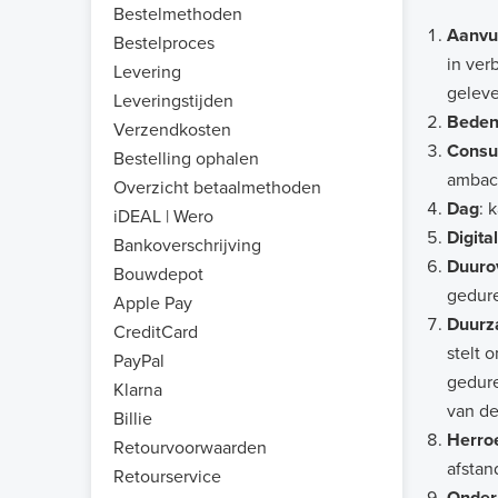
Bestelmethoden
Aanvu
Bestelproces
in ver
Levering
geleve
Leveringstijden
Beden
Verzendkosten
Cons
Bestelling ophalen
ambach
Overzicht betaalmethoden
Dag
: 
iDEAL | Wero
Digita
Bankoverschrijving
Duuro
Bouwdepot
gedur
Apple Pay
Duurz
CreditCard
stelt 
PayPal
gedure
Klarna
van de
Billie
Herro
Retourvoorwaarden
afstan
Retourservice