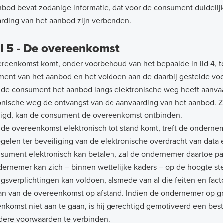
nbod bevat zodanige informatie, dat voor de consument duidelijk 
rding van het aanbod zijn verbonden.
el 5 - De overeenkomst
reenkomst komt, onder voorbehoud van het bepaalde in lid 4, t
ent van het aanbod en het voldoen aan de daarbij gestelde vo
 de consument het aanbod langs elektronische weg heeft aanvaa
onische weg de ontvangst van de aanvaarding van het aanbod. Z
igd, kan de consument de overeenkomst ontbinden.
 de overeenkomst elektronisch tot stand komt, treft de onderne
gelen ter beveiliging van de elektronische overdracht van data 
sument elektronisch kan betalen, zal de ondernemer daartoe p
ernemer kan zich – binnen wettelijke kaders – op de hoogte ste
ngsverplichtingen kan voldoen, alsmede van al die feiten en fac
n van de overeenkomst op afstand. Indien de ondernemer op g
nkomst niet aan te gaan, is hij gerechtigd gemotiveerd een best
dere voorwaarden te verbinden.