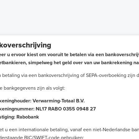
koverschrijving
r u ervoor kiest om vooruit te betalen via een bankoverschrij
etbankieren, simpelweg het geld over van uw bankrekening na
n betaling via een bankoverschrijving of SEPA-overboeking zijn 
 bankgegevens zijn als volgt:
keninghouder: Verwarming-Totaal B.V.
ningnummer: NL17 RABO 0355 0948 27
ging: Rabobank
 een internationale betaling, vanaf een niet-Nederlandse ban
staande BIC/SWIFT-code gebruiken: