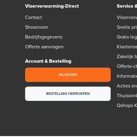
Vloerverwarming-Direct
Service 
Contact
Vloerver
Showroom
Snelle pri
Bedrijfsgegevens
Gratis le
Offerte aanvragen
Klantens
Zakelijk 
Account & Bestelling
Offerte-
INLOGGEN
Informati
Acties e
BESTELLING HERROEPEN
Thuiswin
Qshops 