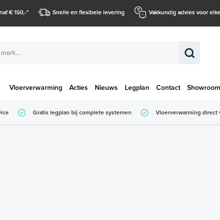
naf € 150,-
*
Snelle en flexibele levering
Vakkundig advies voor elke
Vloerverwarming
Acties
Nieuws
Legplan
Contact
Showroo
Totaalbedrag (
vice
Gratis legplan bij complete systemen
Vloerverwarming direct 
Totaalbedrag (incl. BTW)