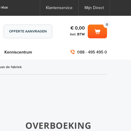
 klus
Klantenservice
Mijn Direct
0
€ 0,00
OFFERTE AANVRAGEN
incl. BTW
0
€ 0,00
m
Kenniscentrum
088 - 495 495 0
incl. BTW
incl. BTW)
€ 0,00
van de fabriek
€ 0,00