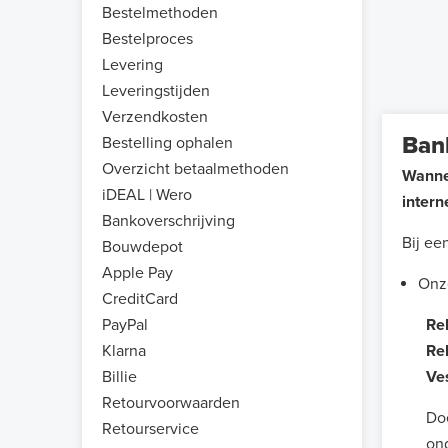
Bestelmethoden
Bestelproces
Levering
Leveringstijden
Verzendkosten
Ban
Bestelling ophalen
Overzicht betaalmethoden
Wannee
iDEAL | Wero
intern
Bankoverschrijving
Bij ee
Bouwdepot
Apple Pay
Onze
CreditCard
Re
PayPal
Reke
Klarna
Vesti
Billie
Retourvoorwaarden
Doet u
Retourservice
onder