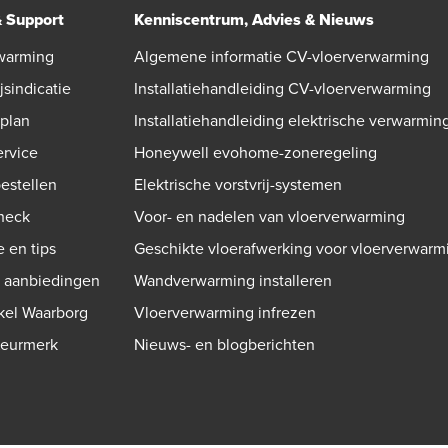
& Support
Kenniscentrum, Advies & Nieuws
warming
Algemene informatie CV-vloerverwarming
jsindicatie
Installatiehandleiding CV-vloerverwarming
gplan
Installatiehandleiding elektrische verwarmin
ervice
Honeywell evohome-zoneregeling
bestellen
Elektrische vorstvrij-systemen
check
Voor- en nadelen van vloerverwarming
e en tips
Geschikte vloerafwerking voor vloerverwarm
n aanbiedingen
Wandverwarming installeren
kel Waarborg
Vloerverwarming infrezen
Keurmerk
Nieuws- en blogberichten