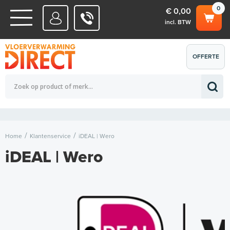
0
€ 0,00
incl. BTW
WATERSYSTEMEN
OFFERTE
Totaalbedrag (incl. BTW)
€ 0,00
ELEKTRISCHE SYSTEMEN
AANVRAGEN
0
Home
Klantenservice
iDEAL | Wero
iDEAL | Wero