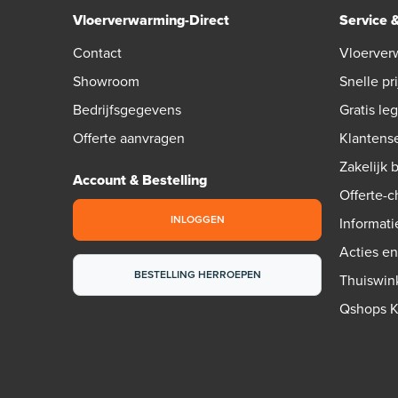
Vloerverwarming-Direct
Service 
Contact
Vloerver
Showroom
Snelle pri
Bedrijfsgegevens
Gratis le
Offerte aanvragen
Klantens
Zakelijk 
Account & Bestelling
Offerte-
INLOGGEN
Informati
Acties e
BESTELLING HERROEPEN
Thuiswin
Qshops 