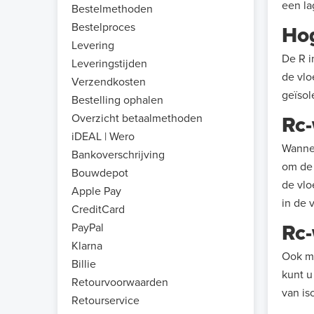
een la
Bestelmethoden
Bestelproces
Ho
Levering
De R i
Leveringstijden
de vlo
Verzendkosten
geïsol
Bestelling ophalen
Overzicht betaalmethoden
Rc
iDEAL | Wero
Wannee
Bankoverschrijving
om de 
Bouwdepot
de vlo
Apple Pay
in de 
CreditCard
Rc
PayPal
Klarna
Ook me
Billie
kunt u
Retourvoorwaarden
van is
Retourservice