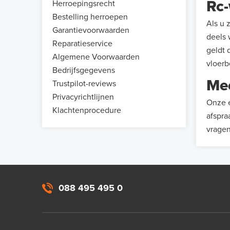
Rc-
Herroepingsrecht
Bestelling herroepen
Als u 
Garantievoorwaarden
deels 
Reparatieservice
geldt 
Algemene Voorwaarden
vloerb
Bedrijfsgegevens
Mee
Trustpilot-reviews
Privacyrichtlijnen
Onze e
Klachtenprocedure
afspra
vrage
088 495 495 0