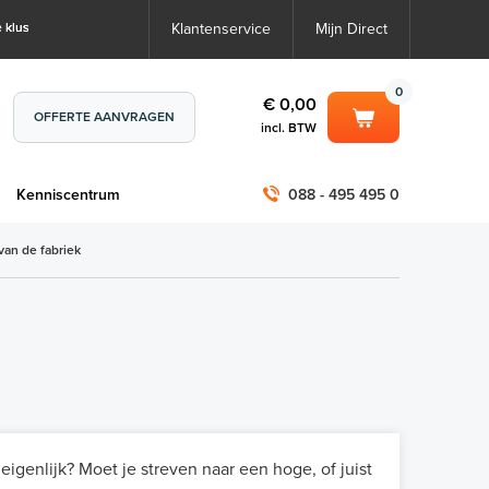
 klus
Klantenservice
Mijn Direct
0
€ 0,00
OFFERTE AANVRAGEN
incl. BTW
0
€ 0,00
m
Kenniscentrum
088 - 495 495 0
incl. BTW
incl. BTW)
€ 0,00
van de fabriek
€ 0,00
igenlijk? Moet je streven naar een hoge, of juist