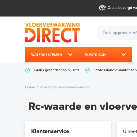
Gratis bezorgd va
WATERSYSTEMEN
ELEKTRISCH
Gratis gereedschap bij sets
Professionele klantenser
Home
Rc-waarde en vloerverwarming
Rc-waarde en vloerv
Klantenservice
U heef