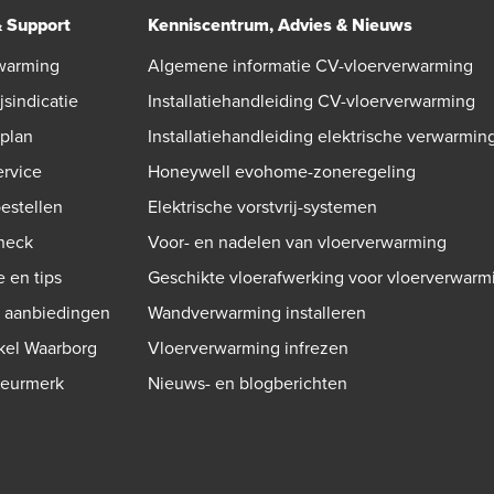
& Support
Kenniscentrum, Advies & Nieuws
warming
Algemene informatie CV-vloerverwarming
jsindicatie
Installatiehandleiding CV-vloerverwarming
gplan
Installatiehandleiding elektrische verwarmin
ervice
Honeywell evohome-zoneregeling
bestellen
Elektrische vorstvrij-systemen
check
Voor- en nadelen van vloerverwarming
e en tips
Geschikte vloerafwerking voor vloerverwarm
n aanbiedingen
Wandverwarming installeren
kel Waarborg
Vloerverwarming infrezen
Keurmerk
Nieuws- en blogberichten