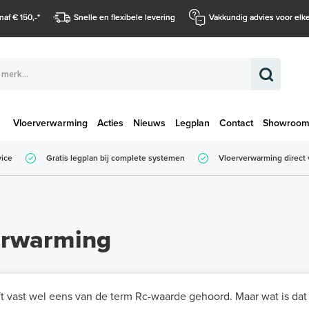
naf € 150,-
*
Snelle en flexibele levering
Vakkundig advies voor elke
Vloerverwarming
Acties
Nieuws
Legplan
Contact
Showroo
Totaalbedrag (
vice
Gratis legplan bij complete systemen
Vloerverwarming direct 
Totaalbedrag (incl. BTW)
erwarming
t vast wel eens van de term Rc-waarde gehoord. Maar wat is dat e