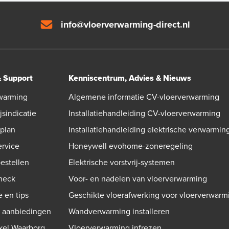
info@vloerverwarming-direct.nl
& Support
Kenniscentrum, Advies & Nieuws
warming
Algemene informatie CV-vloerverwarming
jsindicatie
Installatiehandleiding CV-vloerverwarming
gplan
Installatiehandleiding elektrische verwarmin
ervice
Honeywell evohome-zoneregeling
bestellen
Elektrische vorstvrij-systemen
check
Voor- en nadelen van vloerverwarming
e en tips
Geschikte vloerafwerking voor vloerverwarm
n aanbiedingen
Wandverwarming installeren
kel Waarborg
Vloerverwarming infrezen