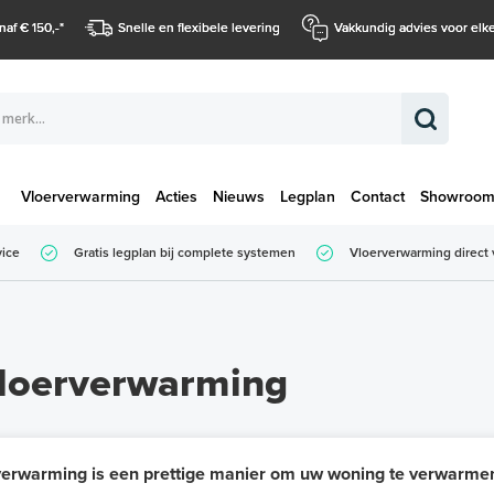
naf € 150,-
*
Snelle en flexibele levering
Vakkundig advies voor elke
Vloerverwarming
Acties
Nieuws
Legplan
Contact
Showroo
Totaalbedrag (
vice
Gratis legplan bij complete systemen
Vloerverwarming direct 
Totaalbedrag (incl. BTW)
vloerverwarming
verwarming is een prettige manier om uw woning te verwarme