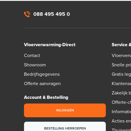
088 495 495 0
Vloerverwarming-Direct
Service 
Contact
Vloerver
Showroom
Snelle pri
Bedrijfsgegevens
Gratis le
Offerte aanvragen
Klantens
Zakelijk 
Account & Bestelling
Offerte-
INLOGGEN
Informati
Acties e
BESTELLING HERROEPEN
Thuiswin