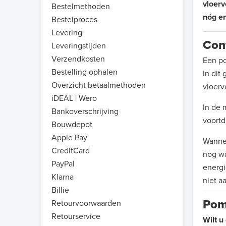
vloerv
Bestelmethoden
nóg en
Bestelproces
Levering
Con
Leveringstijden
Verzendkosten
Een po
Bestelling ophalen
In dit
Overzicht betaalmethoden
vloer
iDEAL | Wero
In de 
Bankoverschrijving
voortd
Bouwdepot
Apple Pay
Wannee
CreditCard
nog wa
PayPal
energi
Klarna
niet a
Billie
Pom
Retourvoorwaarden
Retourservice
Wilt u