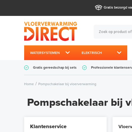
Gratis bezorgd va
WATERSYSTEMEN
ELEKTRISCH
Gratis gereedschap bij sets
Professionele klantenser
Home
Pompschakelaar bij vloerverwarming
Pompschakelaar bij 
Klantenservice
Vloer