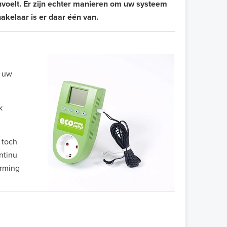
voelt. Er zijn echter manieren om uw systeem
akelaar is er daar één van.
r uw
k
 toch
ntinu
arming