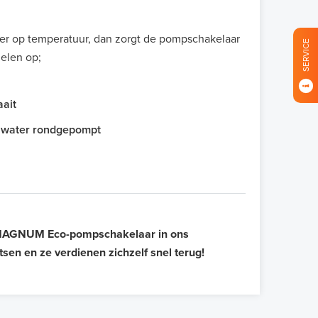
loer op temperatuur, dan zorgt de pompschakelaar
SERVICE
delen op;
aait
nu water rondgepompt
 MAGNUM Eco-pompschakelaar in ons
sen en ze verdienen zichzelf snel terug!