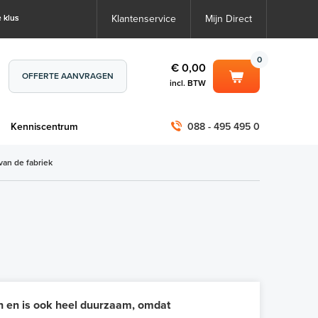
 klus
Klantenservice
Mijn Direct
0
€ 0,00
OFFERTE AANVRAGEN
incl. BTW
0
€ 0,00
m
Kenniscentrum
088 - 495 495 0
incl. BTW
incl. BTW)
€ 0,00
van de fabriek
€ 0,00
n en is ook heel duurzaam, omdat