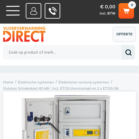
0
€ 0,00
incl. BTW
WATERSYSTEMEN
OFFERTE
Totaalbedrag (incl. BTW)
€ 0,00
ELEKTRISCHE SYSTEMEN
AANVRAGEN
0
Home
Elektrische systemen
Elektrische vorstvrij-systemen
Outdoor Schakelkast 40 kW / incl. ETO2-thermostaat en 2 x ETOG-56