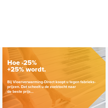
sensorunit ETOG-56 / ETOK-1
Temperatuur & Vocht
Adviesprijs
€ 299,00
€ 456,38
Hoe -25%
+25% wordt.
Bij Vloerverwarming-Direct koopt u tegen fabrieks-
prijzen. Dat scheelt u de zoektocht naar
de beste prijs...