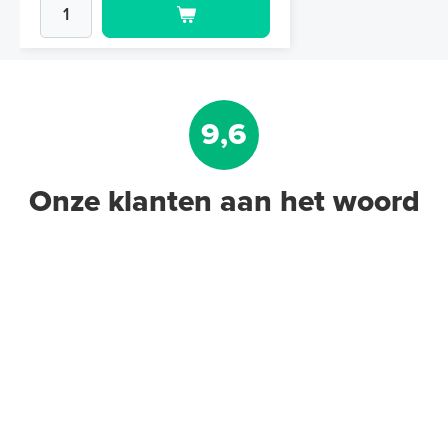
9,6
Onze klanten aan het woord
ETF-744/99 Sensorunit Externe
buitentemperatuur-sensor
Temperatuursensor
Adviesprijs
€ 49,95
€ 78,48