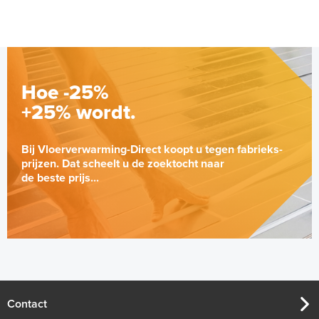
Hoe -25%
+25% wordt.
Bij Vloerverwarming-Direct koopt u tegen fabrieks-
prijzen. Dat scheelt u de zoektocht naar
de beste prijs...
ETOR-55 Sensorunit
Vochtsensor
Vochtsensor
Contact
Adviesprijs
€ 254,95
€ 391,57