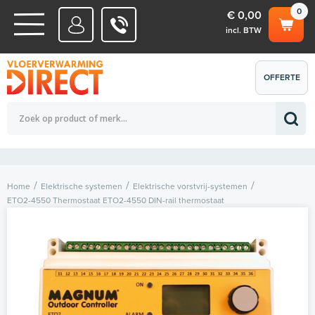
0
€ 0,00
incl. BTW
WATERSYSTEMEN
OFFERTE
Totaalbedrag (incl. BTW)
€ 0,00
ELEKTRISCHE SYSTEMEN
AANVRAGEN
0
Home
Elektrische systemen
Elektrische vorstvrij-systemen
ETO2-4550 Thermostaat ETO2-4550 DIN-rail thermostaat