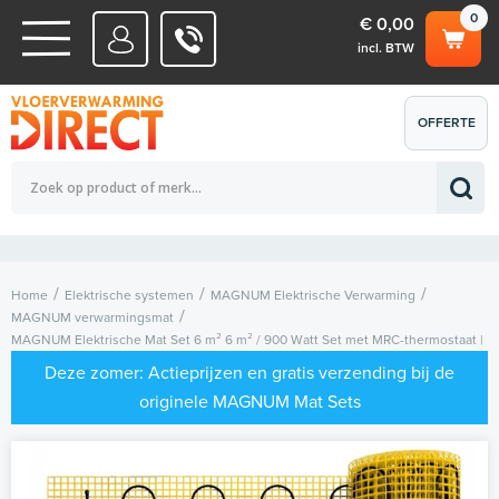
0
€ 0,00
incl. BTW
WATERSYSTEMEN
OFFERTE
Totaalbedrag (incl. BTW)
€ 0,00
ELEKTRISCHE SYSTEMEN
AANVRAGEN
0
Home
Elektrische systemen
MAGNUM Elektrische Verwarming
MAGNUM verwarmingsmat
MAGNUM Elektrische Mat Set 6 m² 6 m² / 900 Watt Set met MRC-thermostaat |
Wit
Deze zomer: Actieprijzen en gratis verzending bij de
originele MAGNUM Mat Sets