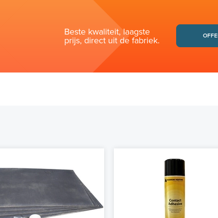
Beste kwaliteit, laagste
OFFE
prijs, direct uit de fabriek.