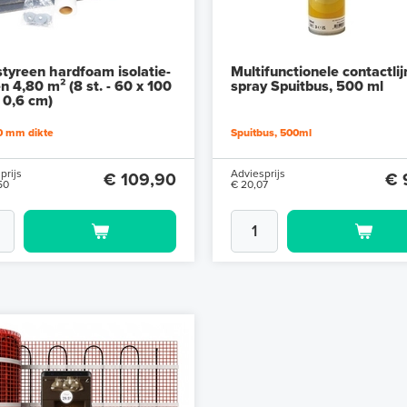
styreen hardfoam isolatie-
Multifunctionele contactli
n 4,80 m² (8 st. - 60 x 100
spray Spuitbus, 500 ml
 0,6 cm)
0 mm dikte
Spuitbus, 500ml
prijs
Adviesprijs
€ 109,90
€ 
50
€ 20,07