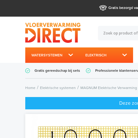
Gratis bezorgd va
WATERSYSTEMEN
ELEKTRISCH
Gratis gereedschap bij sets
Professionele klantenser
Home
Elektrische systemen
MAGNUM Elektrische Verwarming
Deze zom