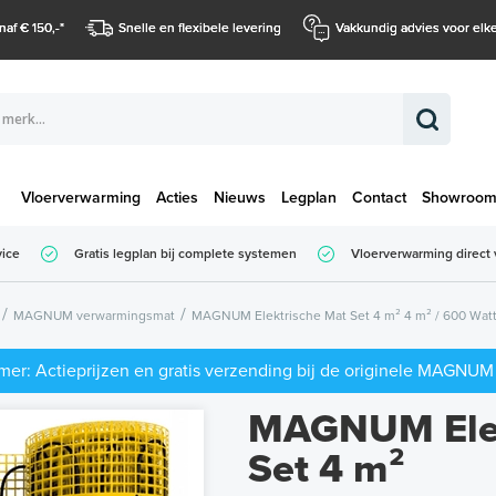
naf € 150,-
*
Snelle en flexibele levering
Vakkundig advies voor elke
Vloerverwarming
Acties
Nieuws
Legplan
Contact
Showroo
Totaalbedrag (
vice
Gratis legplan bij complete systemen
Vloerverwarming direct 
Totaalbedrag (incl. BTW)
MAGNUM verwarmingsmat
MAGNUM Elektrische Mat Set 4 m² 4 m² / 600 Watt
er: Actieprijzen en gratis verzending bij de originele MAGNUM
MAGNUM Elek
Set 4 m²