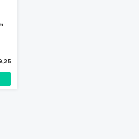
jm
9,25