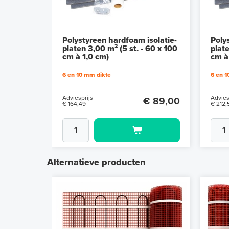
Polystyreen hardfoam isolatie-
Poly
platen 3,00 m² (5 st. - 60 x 100
plate
cm à 1,0 cm)
cm à
6 en 10 mm dikte
6 en 1
Adviesprijs
Advies
€ 89,00
€ 164,49
€ 212,
Alternatieve producten