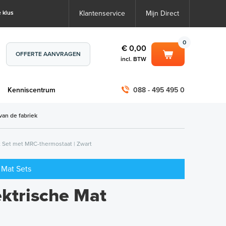
 klus
Klantenservice
Mijn Direct
0
€ 0,00
OFFERTE AANVRAGEN
incl. BTW
0
€ 0,00
m
Kenniscentrum
088 - 495 495 0
incl. BTW
incl. BTW)
€ 0,00
van de fabriek
€ 0,00
 Set met MRC-thermostaat | Zwart
 Mat Sets
trische Mat