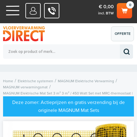
0
€ 0,00
incl. BTW
WATERSYSTEMEN
OFFERTE
Totaalbedrag (incl. BTW)
€ 0,00
ELEKTRISCHE SYSTEMEN
AANVRAGEN
0
Home
Elektrische systemen
MAGNUM Elektrische Verwarming
MAGNUM verwarmingsmat
MAGNUM Elektrische Mat Set 3 m² 3 m² / 450 Watt Set met MRC-thermostaat |
Wit
Deze zomer: Actieprijzen en gratis verzending bij de
originele MAGNUM Mat Sets