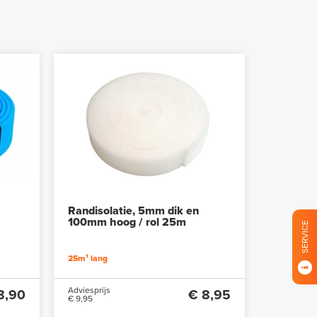
Randisolatie, 5mm dik en
100mm hoog / rol 25m
SERVICE
25m¹ lang
Adviesprijs
8,90
€ 8,95
€ 9,95