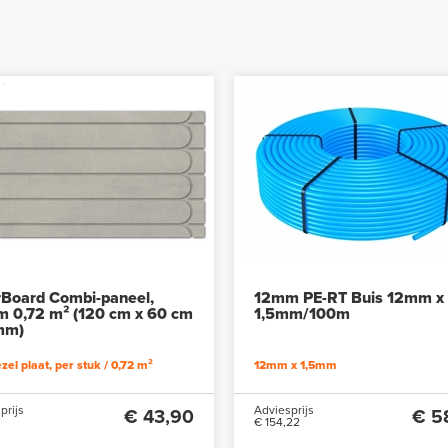
rBoard Combi-paneel,
12mm PE-RT Buis 12mm x
 0,72 m² (120 cm x 60 cm
1,5mm/100m
mm)
zel plaat, per stuk / 0,72 m²
12mm x 1,5mm
prijs
Adviesprijs
€ 43,90
€ 5
€ 154,22