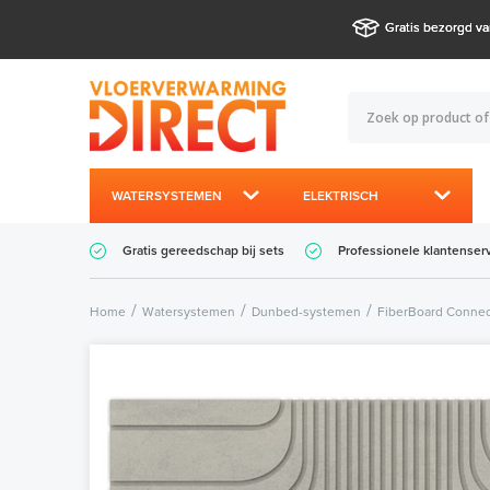
Gratis bezorgd va
WATERSYSTEMEN
ELEKTRISCH
Gratis gereedschap bij sets
Professionele klantenser
Home
Watersystemen
Dunbed-systemen
FiberBoard Connec