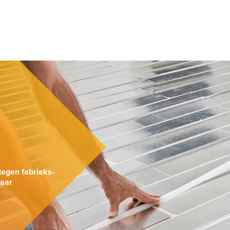
.
tegen fabrieks-
naar