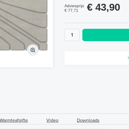
€ 43,90
Adviesprijs
€ 77,71
Warmteafgifte
Video
Downloads