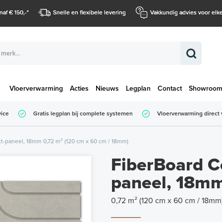
naf € 150,-
*
Snelle en flexibele levering
Vakkundig advies voor elke
Vloerverwarming
Acties
Nieuws
Legplan
Contact
Showroo
Totaalbedrag (
vice
Gratis legplan bij complete systemen
Vloerverwarming direct 
Totaalbedrag (incl. BTW)
t-paneel, 18mm 0,72 m² (120 cm x 60 cm / 18mm)
FiberBoard C
paneel, 18m
0,72 m² (120 cm x 60 cm / 18mm