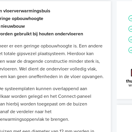
mm vloerverwarmingsbuis
eringe opbouwhoogte
n nieuwbouw
orden gebruikt bij houten ondervloeren
nneer er een geringe opbouwhoogte is. Een andere
et totale gipsvezel plaatsysteem. Hierdoor kan
n waar de dragende constructie minder sterk is,
vloeren. Wel dient de ondervloer volledig vlak,
steem kan geen oneffenheden in de vloer opvangen.
e systeemplaten kunnen overlappend aan
lkaar worden gelegd en het Connect-paneel
an hierbij worden toegepast om de buizen
anaf de verdeler naar het
erwarmingsoppervlak te brengen.
uizen met een diameter van 12 mm worden in