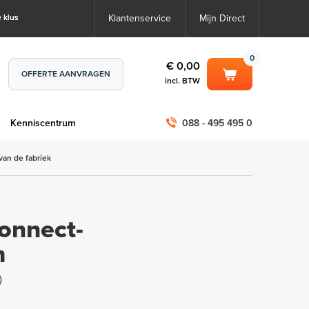
 klus
Klantenservice
Mijn Direct
0
€ 0,00
OFFERTE AANVRAGEN
incl. BTW
0
€ 0,00
m
Kenniscentrum
088 - 495 495 0
incl. BTW
incl. BTW)
€ 0,00
van de fabriek
€ 0,00
onnect-
m
)