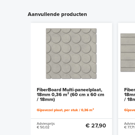
Aanvullende producten
FiberBoard Multi-paneelplaat,
Fibe
18mm 0,36 m² (60 cm x 60 cm
18mm
/ 18mm)
/ 18
Gipsvezel plaat, per stuk / 0,36 m²
Gipsve
Adviesprijs
Advies
€ 27,90
€ 50,02
€ 77,71