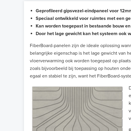
Geprofileerd gipsvezel-eindpaneel voor 12
Speciaal ontwikkeld voor ruimtes met een g
Kan worden toegepast in bestaande bouw e
Door het lage gewicht kan het systeem ook w
FiberBoard-panelen zijn de ideale oplossing wa
belangrijke eigenschap is het lage gewicht van h
vloerverwarming ook worden toegepast op plaatse
zoals bijvoorbeeld bij toepassing op houten onder
egaal en stabiel te zijn, want het FiberBoard-sy
D
e
k
v
v
B