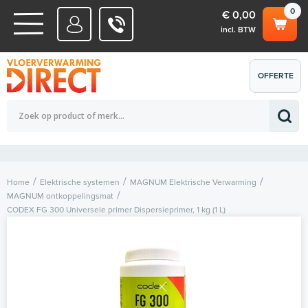
0
€ 0,00
incl. BTW
WATERSYSTEMEN
OFFERTE
Totaalbedrag (incl. BTW)
€ 0,00
ELEKTRISCHE SYSTEMEN
AANVRAGEN
0
Home
Elektrische systemen
MAGNUM Elektrische Verwarming
MAGNUM ontkoppelingsmat
CODEX FG 300 Universele primer Dispersieprimer, 1 kg (1 L)