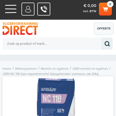
0
€ 0,00
incl. BTW
WATERSYSTEMEN
OFFERTE
Totaalbedrag (incl. BTW)
€ 0,00
ELEKTRISCHE SYSTEMEN
AANVRAGEN
0
Home
Watersystemen
Mortels en egalines
UZIN mortels en egalines
UZIN NC 118 Gips-reparatiemortel Gipsgebonden vulmassa, zak 20kg