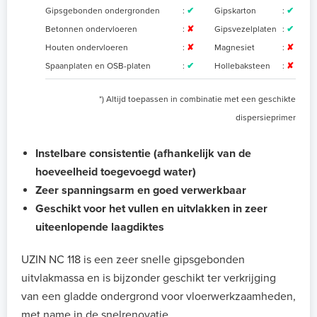
Gipsgebonden ondergronden
:
✔
Gipskarton
:
✔
Betonnen ondervloeren
:
✘
Gipsvezelplaten
:
✔
Houten ondervloeren
:
✘
Magnesiet
:
✘
Spaanplaten en OSB-platen
:
✔
Hollebaksteen
:
✘
*) Altijd toepassen in combinatie met een geschikte
dispersieprimer
Instelbare consistentie (afhankelijk van de
hoeveelheid toegevoegd water)
Zeer spanningsarm en goed verwerkbaar
Geschikt voor het vullen en uitvlakken in zeer
uiteenlopende laagdiktes
UZIN NC 118 is een zeer snelle gipsgebonden
uitvlakmassa en is bijzonder geschikt ter verkrijging
van een gladde ondergrond voor vloerwerkzaamheden,
met name in de snelrenovatie.