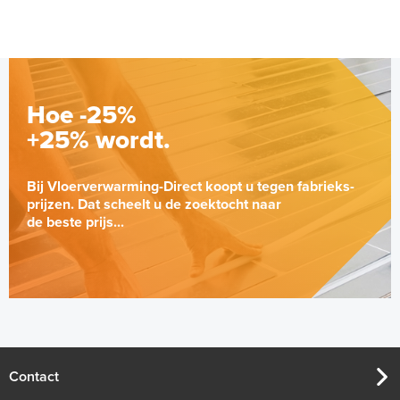
Hoe -25%
+25% wordt.
Bij Vloerverwarming-Direct koopt u tegen fabrieks-
prijzen. Dat scheelt u de zoektocht naar
de beste prijs...
Contact