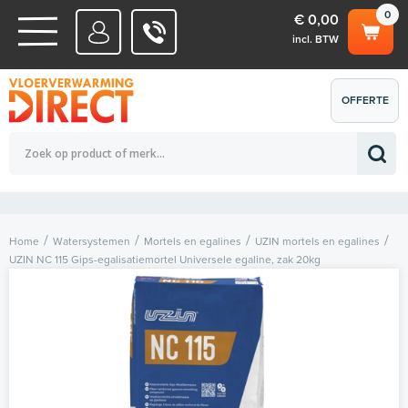
0
€ 0,00
incl. BTW
WATERSYSTEMEN
OFFERTE
Totaalbedrag (incl. BTW)
€ 0,00
ELEKTRISCHE SYSTEMEN
AANVRAGEN
0
Home
Watersystemen
Mortels en egalines
UZIN mortels en egalines
UZIN NC 115 Gips-egalisatiemortel Universele egaline, zak 20kg