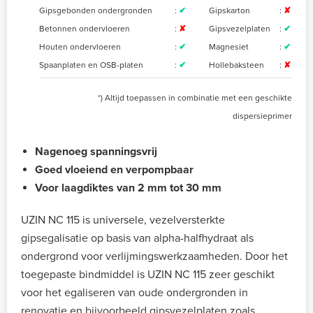
Gipsgebonden ondergronden
:
✔
Gipskarton
:
✘
Betonnen ondervloeren
:
✘
Gipsvezelplaten
:
✔
Houten ondervloeren
:
✔
Magnesiet
:
✔
Spaanplaten en OSB-platen
:
✔
Hollebaksteen
:
✘
*) Altijd toepassen in combinatie met een geschikte
dispersieprimer
Nagenoeg spanningsvrij
Goed vloeiend en verpompbaar
Voor laagdiktes van 2 mm tot 30 mm
UZIN NC 115 is universele, vezelversterkte
gipsegalisatie op basis van alpha-halfhydraat als
ondergrond voor verlijmingswerkzaamheden. Door het
toegepaste bindmiddel is UZIN NC 115 zeer geschikt
voor het egaliseren van oude ondergronden in
renovatie en bijvoorbeeld gipsvezelplaten zoals