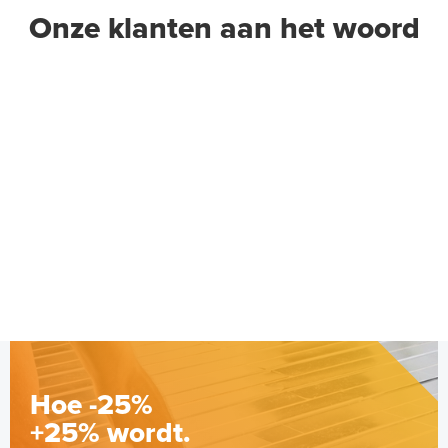
Onze klanten aan het woord
Geïsoleerde Noppenplaten
28mm / 11mm EPS-isolatie (per
10 stuks / 10m²)
Met EPS-isolatie
Adviesprijs
€ 148,00
€ 242,38
Hoe -25%
+25% wordt.