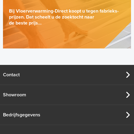
Bij Vloerverwarming-Direct koopt u tegen fabrieks-
prijzen. Dat scheelt u de zoektocht naar
de beste prijs...
Tacker-isolatieplaten, 20mm
(thermisch 10m² per pak)
20mm of 30mm thermische isolatie
Contact
Adviesprijs
€ 99,00
€ 152,23
Showroom
Bedrijfsgegevens