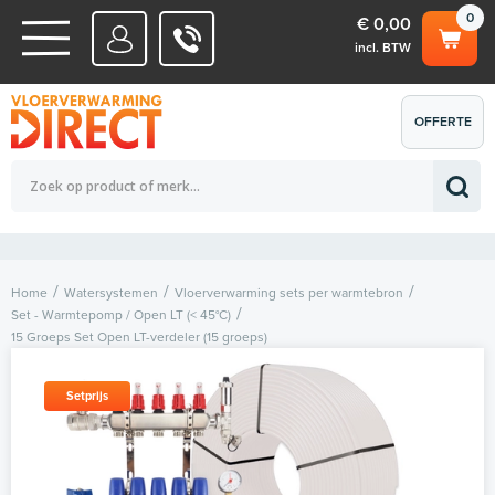
0
€ 0,00
incl. BTW
WATERSYSTEMEN
OFFERTE
Totaalbedrag (incl. BTW)
€ 0,00
ELEKTRISCHE SYSTEMEN
AANVRAGEN
0
Home
Watersystemen
Vloerverwarming sets per warmtebron
Set - Warmtepomp / Open LT (< 45°C)
15 Groeps Set Open LT-verdeler (15 groeps)
Setprijs