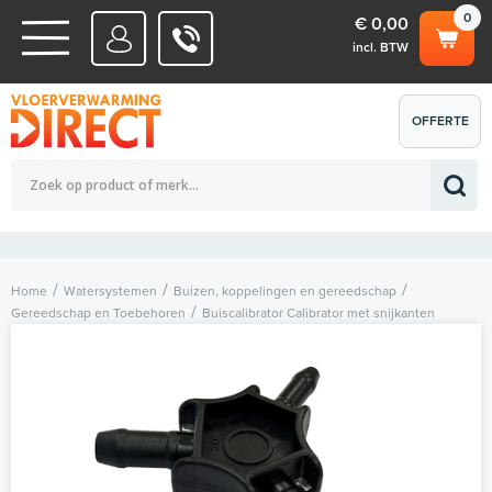
0
€ 0,00
incl. BTW
WATERSYSTEMEN
OFFERTE
Totaalbedrag (incl. BTW)
€ 0,00
ELEKTRISCHE SYSTEMEN
AANVRAGEN
0
Home
Watersystemen
Buizen, koppelingen en gereedschap
Gereedschap en Toebehoren
Buiscalibrator Calibrator met snijkanten