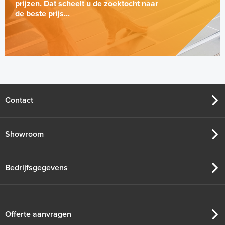
prijzen. Dat scheelt u de zoektocht naar
de beste prijs...
Standaard Buizenhaspel Koop-
haspel
Per stuk
Contact
Adviesprijs
€ 165,95
€ 273,95
Showroom
Bedrijfsgegevens
Offerte aanvragen