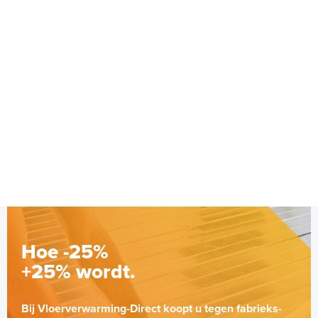
Standaard Buizenhaspel
Verhuur-haspel
Per stuk
Adviesprijs
€ 165,95
€ 273,95
Hoe -25%
+25% wordt.
Bij Vloerverwarming-Direct koopt u tegen fabrieks-