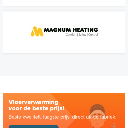
Vloerverwarming
voor de beste prijs!
Beste kwaliteit, laagste prijs, direct uit de fabriek.