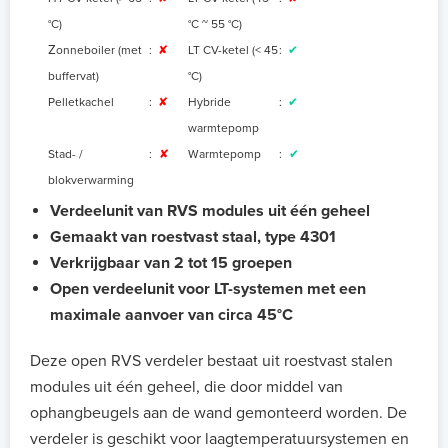
°C)
°C ~ 55 °C)
Z
onneboiler (met
:
✘
LT CV-ketel (< 45
:
✔
buffervat)
°C)
Pelletkachel
:
✘
Hybride
:
✔
warmtepomp
Stad- /
:
✘
Warmtepomp
:
✔
blokverwarming
Verdeelunit van RVS modules uit één geheel
Gemaakt van roestvast staal, type 4301
Verkrijgbaar van 2 tot 15 groepen
Open verdeelunit voor LT-systemen met een
maximale aanvoer van circa 45°C
Deze open RVS verdeler bestaat uit roestvast stalen
modules uit één geheel, die door middel van
ophangbeugels aan de wand gemonteerd worden. De
verdeler is geschikt voor laagtemperatuursystemen en