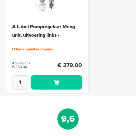
A-Label Pompregelaar Meng-
unit, uitvoering links -
onderaansluiting
LTV-mengunit met pomp
Adviesprijs
€ 379,00
€ 450,00
9,6