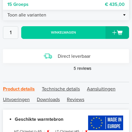
15 Groeps
€ 435,00
Toon alle varianten
WINKELWAGEN
Direct leverbaar
Product details
Technische details
Aansluitingen
Uitvoeringen
Downloads
Reviews
Geschikte warmtebron
HT CV-ketel (> 65
:
✘
LT CV-ketel (45
:
✘