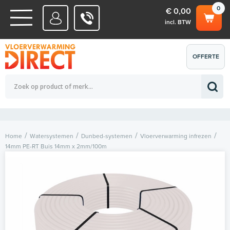
0
€ 0,00
incl. BTW
WATERSYSTEMEN
OFFERTE
Totaalbedrag (incl. BTW)
€ 0,00
ELEKTRISCHE SYSTEMEN
AANVRAGEN
0
Home
Watersystemen
Dunbed-systemen
Vloerverwarming infrezen
14mm PE-RT Buis 14mm x 2mm/100m