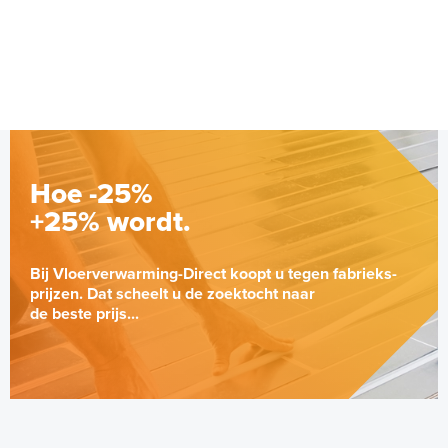
Adviesprijs
€ 144,00
€ 280,72
Hoe -25%
+25% wordt.
Bij Vloerverwarming-Direct koopt u tegen fabrieks-
prijzen. Dat scheelt u de zoektocht naar
de beste prijs...
14mm PE-RT Buis 14mm x
2,0mm/600m