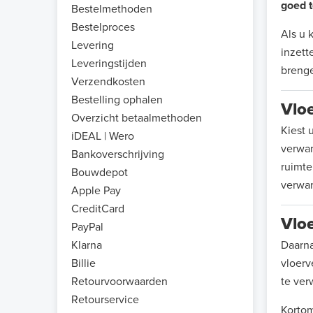
goed t
Bestelmethoden
Bestelproces
Als u 
Levering
inzett
Leveringstijden
brenge
Verzendkosten
Bestelling ophalen
Vlo
Overzicht betaalmethoden
Kiest 
iDEAL | Wero
verwar
Bankoverschrijving
ruimte
Bouwdepot
verwar
Apple Pay
CreditCard
Vlo
PayPal
Klarna
Daarna
Billie
vloerv
Retourvoorwaarden
te ver
Retourservice
Kortom