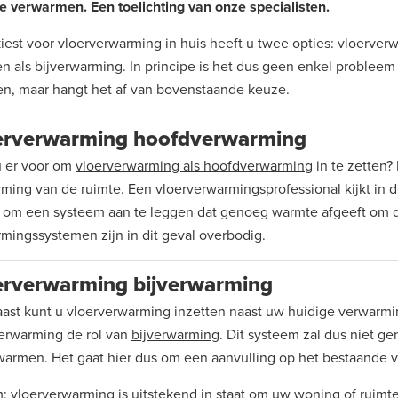
e verwarmen. Een toelichting van onze specialisten.
kiest voor vloerverwarming in huis heeft u twee opties: vloerv
en als bijverwarming. In principe is het dus geen enkel proble
n, maar hangt het af van bovenstaande keuze.
erverwarming hoofdverwarming
u er voor om
vloerverwarming als hoofdverwarming
in te zetten?
ming van de ruimte. Een vloerverwarmingsprofessional kijkt in di
 om een systeem aan te leggen dat genoeg warmte afgeeft om 
mingssystemen zijn in dit geval overbodig.
erverwarming bijverwarming
ast kunt u vloerverwarming inzetten naast uw huidige verwarmin
erwarming de rol van
bijverwarming
. Dit systeem zal dus niet 
warmen. Het gaat hier dus om een aanvulling op het bestaande
: vloerverwarming is uitstekend in staat om uw woning of ruim