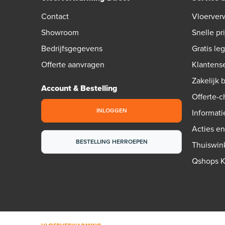
Contact
Vloerver
Showroom
Snelle pri
Bedrijfsgegevens
Gratis le
Offerte aanvragen
Klantens
Zakelijk 
Account & Bestelling
Offerte-
INLOGGEN
Informati
Acties e
BESTELLING HERROEPEN
Thuiswin
Qshops 