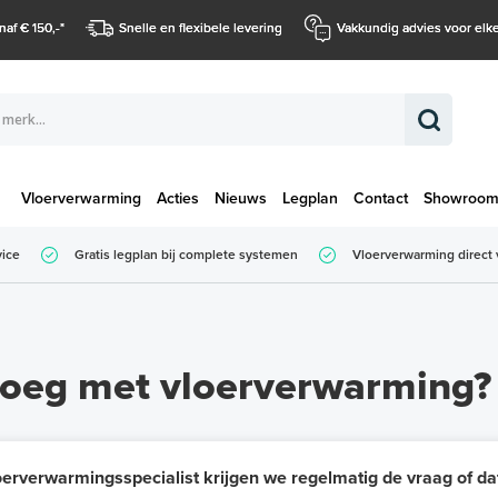
naf € 150,-
*
Snelle en flexibele levering
Vakkundig advies voor elke
Vloerverwarming
Acties
Nieuws
Legplan
Contact
Showroo
Totaalbedrag (
vice
Gratis legplan bij complete systemen
Vloerverwarming direct 
Totaalbedrag (incl. BTW)
noeg met vloerverwarming?
oerverwarmingsspecialist krijgen we regelmatig de vraag of d