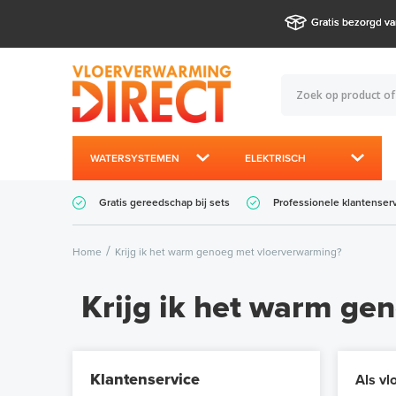
Gratis bezorgd va
WATERSYSTEMEN
ELEKTRISCH
Gratis gereedschap bij sets
Professionele klantenser
Home
Krijg ik het warm genoeg met vloerverwarming?
Krijg ik het warm ge
Klantenservice
Als vl