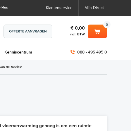
 klus
Klantenservice
Mijn Direct
0
€ 0,00
OFFERTE AANVRAGEN
incl. BTW
0
€ 0,00
m
Kenniscentrum
088 - 495 495 0
incl. BTW
incl. BTW)
€ 0,00
van de fabriek
€ 0,00
at vloerverwarming genoeg is om een ruimte