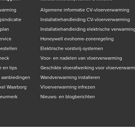
warming
Algemene informatie CV-vloerverwarming
jsindicatie
Installatiehandleiding CV-vloerverwarming
gplan
Installatiehandleiding elektrische verwarmin
ervice
Honeywell evohome-zoneregeling
bestellen
Elektrische vorstvrij-systemen
check
Voor- en nadelen van vloerverwarming
e en tips
Geschikte vloerafwerking voor vloerverwarm
n aanbiedingen
Wandverwarming installeren
kel Waarborg
Vloerverwarming infrezen
Keurmerk
Nieuws- en blogberichten