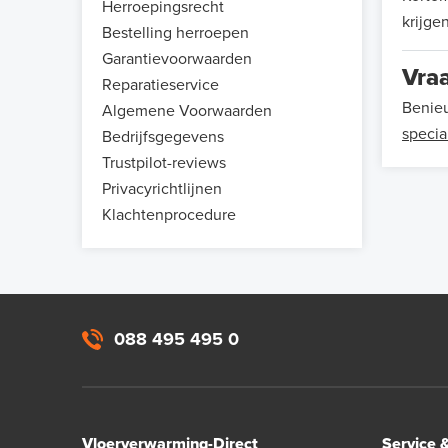
Herroepingsrecht
krijgen
Bestelling herroepen
Garantievoorwaarden
Vra
Reparatieservice
Benieu
Algemene Voorwaarden
special
Bedrijfsgegevens
Trustpilot-reviews
Privacyrichtlijnen
Klachtenprocedure
088 495 495 0
Vloerverwarming-Direct
Service 