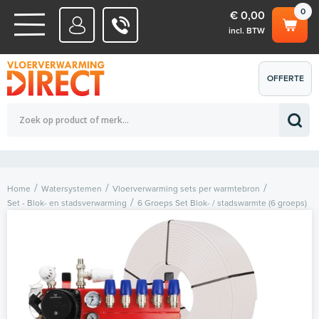
0
€ 0,00
incl. BTW
WATERSYSTEMEN
OFFERTE
Totaalbedrag (incl. BTW)
€ 0,00
ELEKTRISCHE SYSTEMEN
AANVRAGEN
0
Home
Watersystemen
Vloerverwarming sets per warmtebron
Set - Blok- en stadsverwarming
6 Groeps Set Blok- / stadswarmte (6 groeps)