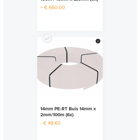
+ € 660,00
i
14mm PE-RT Buis 14mm x
2mm/100m (6x)
- € 48,60