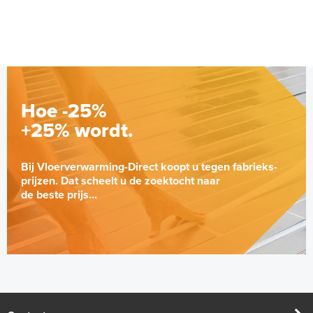
Adviesprijs
€ 148,00
€ 242,38
Hoe -25%
+25% wordt.
Bij Vloerverwarming-Direct koopt u tegen fabrieks-
prijzen. Dat scheelt u de zoektocht naar
de beste prijs...
Tacker-isolatieplaten, 20mm
(thermisch 10m² per pak)
20mm of 30mm thermische isolatie