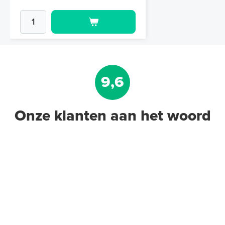
9,6
Onze klanten aan het woord
Geïsoleerde Noppenplaten
28mm / 11mm EPS-isolatie (per
10 stuks / 10m²)
Met EPS-isolatie