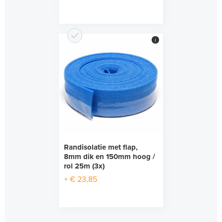
i
Randisolatie met flap,
8mm dik en 150mm hoog /
rol 25m (3x)
+ € 23,85