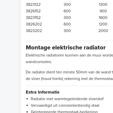
3823122
300
1300
3826152
600
900
3823152
300
1600
3826202
600
1200
3823202
300
2000
Montage elektrische radiator
Elektrische radiatoren kunnen aan de muur word
wandconsoles.
De radiator dient ten minste 50mm van de wand
de vloer (houd hierbij rekening met de thermosta
Extra Informatie
Radiator met warmtegeleidende vloeistof
Vervaardigd uit corrosiebestendig staal
Geïntegreerde thermostaat-bediening