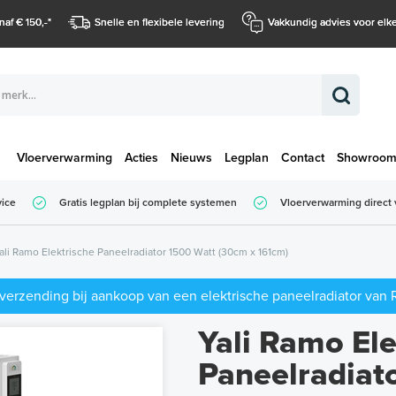
naf € 150,-
*
Snelle en flexibele levering
Vakkundig advies voor elke
Vloerverwarming
Acties
Nieuws
Legplan
Contact
Showroo
Totaalbedrag (
vice
Gratis legplan bij complete systemen
Vloerverwarming direct 
Totaalbedrag (incl. BTW)
ali Ramo Elektrische Paneelradiator 1500 Watt (30cm x 161cm)
 verzending bij aankoop van een elektrische paneelradiator van
Yali Ramo Ele
Paneelradiat