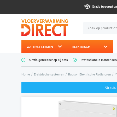
Gratis bezorgd va
WATERSYSTEMEN
ELEKTRISCH
Gratis gereedschap bij sets
Professionele klantenser
Home
Elektrische systemen
Radson Elektrische Radiatoren
Y
Gratis