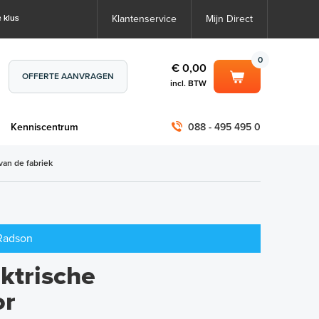
 klus
Klantenservice
Mijn Direct
0
€ 0,00
OFFERTE AANVRAGEN
incl. BTW
0
€ 0,00
m
Kenniscentrum
088 - 495 495 0
incl. BTW
incl. BTW)
€ 0,00
van de fabriek
€ 0,00
 Radson
ktrische
or