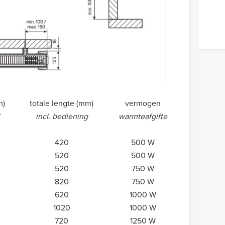
m)
totale lengte (mm)
vermogen
incl. bediening
warmteafgifte
420
500 W
520
500 W
520
750 W
820
750 W
620
1000 W
1020
1000 W
720
1250 W