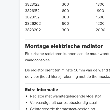
3823122
300
1300
3826152
600
900
3823152
300
1600
3826202
600
1200
3823202
300
2000
Montage elektrische radiator
Elektrische radiatoren kunnen aan de muur word
wandconsoles.
De radiator dient ten minste 50mm van de wand
de vloer (houd hierbij rekening met de thermosta
Extra Informatie
Radiator met warmtegeleidende vloeistof
Vervaardigd uit corrosiebestendig staal
Geïntegreerde thermostaat-bediening