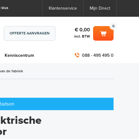
 klus
Klantenservice
Mijn Direct
0
€ 0,00
OFFERTE AANVRAGEN
incl. BTW
0
€ 0,00
m
Kenniscentrum
088 - 495 495 0
incl. BTW
incl. BTW)
€ 0,00
van de fabriek
€ 0,00
 Radson
ktrische
or