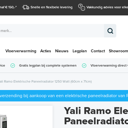
naf € 150,-
*
Snelle en flexibele levering
Vakkundig advies voor elke
Vloerverwarming
Acties
Nieuws
Legplan
Contact
Showroo
Totaalbedrag (
vice
Gratis legplan bij complete systemen
Vloerverwarming direct 
Totaalbedrag (incl. BTW)
ali Ramo Elektrische Paneelradiator 1250 Watt (60cm x 71cm)
 verzending bij aankoop van een elektrische paneelradiator van
Yali Ramo Ele
Paneelradiat