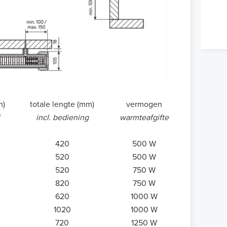
m)
totale lengte (mm)
vermogen
incl. bediening
warmteafgifte
420
500 W
520
500 W
520
750 W
820
750 W
620
1000 W
1020
1000 W
720
1250 W