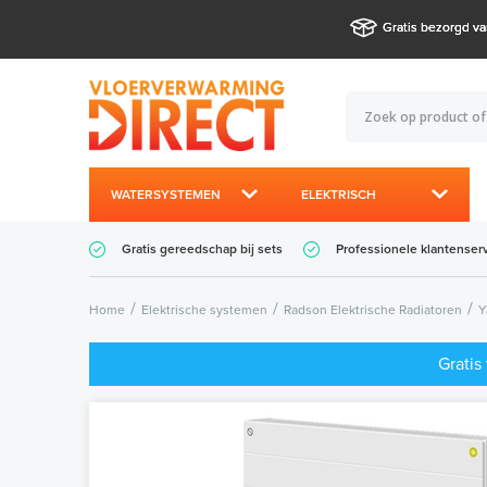
Gratis bezorgd va
WATERSYSTEMEN
ELEKTRISCH
Gratis gereedschap bij sets
Professionele klantenser
Home
Elektrische systemen
Radson Elektrische Radiatoren
Y
Gratis