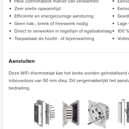
Hele comfortabele manier van verwarmen
Eenvo
Zeer snelle opwarmtijd
Eenvo
Efficiënte en energiezuinige aansturing
Goedk
Geen hak-, breek of freeswerk nodig
Lage 
Direct te verwerken in tegellijm of egalisatielaag
100 %
Toepasbaar als hoofd - of bijverwarming
Volle
Aansluiten
Deze WiFi-thermostaat kan het beste worden geïnstalleerd
inbouwdoos van 50 mm diep. Dit vergemakkelijkt het aansl
bedrading.