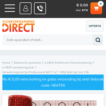
0
€ 0,00
incl. BTW
WATERSYSTEMEN
OFFERTE
Totaalbedrag (incl. BTW)
€ 0,00
ELEKTRISCHE SYSTEMEN
AANVRAGEN
0
Home
Elektrische systemen
e-HEAT Elektrische Vloerverwarming
e-HEAT verwarmingsmat
Verwarmingsmat Set Professional WiFi 7 m² / 1050 Watt Set met C16-
thermostaat | Zwart (inbouw)
Nu € 5,00 extra korting en gratis verzending bij sets! Gebruik
code: HEAT50