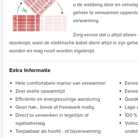
u de webbing door en vervolg
gehele te verwarmen oppervla
verwarming.
Zorg ervoor dat u altijd allee
doorknipt, want de elektrische kabel dient altijd in zijn geh
worden en mag nooit worden ingeknipt.
Extra Informatie
Hele comfortabele manier van verwarmen
Eenvou
Zeer snelle opwarmtijd
Eenvo
Efficiënte en energiezuinige aansturing
Goedk
Geen hak-, breek of freeswerk nodig
Lage 
Direct te verwerken in tegellijm of
100 %
egalisatielaag
Volle
Toepasbaar als hoofd - of bijverwarming
onder