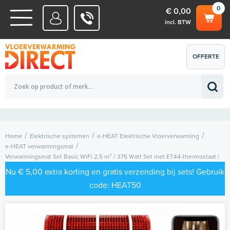
0
€ 0,00
incl. BTW
WATERSYSTEMEN
OFFERTE
Totaalbedrag (incl. BTW)
€ 0,00
ELEKTRISCHE SYSTEMEN
AANVRAGEN
0
Home
Elektrische systemen
e-HEAT Elektrische Vloerverwarming
e-HEAT verwarmingsmat
Verwarmingsmat Set Basic WiFi 2,5 m² / 375 Watt Set met ET44-thermostaat |
Wit (inbouw)
Nu € 5,00 extra korting en gratis verzending bij sets! Gebruik
code: HEAT50