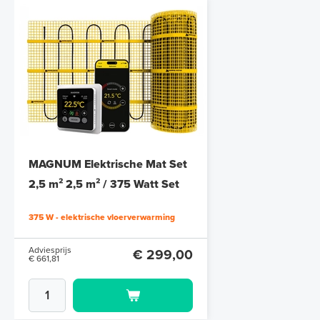
Polystyreen hardfoam isolatie-
platen 4,80 m² (8 st. - 60 x 100
cm à 0,6 cm)
MAGNUM Elektrische Mat Set
6 en 10 mm dikte
2,5 m² 2,5 m² / 375 Watt Set
met MRC-thermostaat | Wit
Adviesprijs
€ 109,90
375 W - elektrische vloerverwarming
€ 212,50
Adviesprijs
€ 299,00
€ 661,81