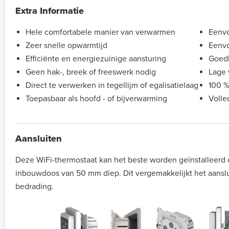
Extra Informatie
Hele comfortabele manier van verwarmen
Eenvo
Zeer snelle opwarmtijd
Eenvo
Efficiënte en energiezuinige aansturing
Goedk
Geen hak-, breek of freeswerk nodig
Lage 
Direct te verwerken in tegellijm of egalisatielaag
100 %
Toepasbaar als hoofd - of bijverwarming
Volle
Aansluiten
Deze WiFi-thermostaat kan het beste worden geïnstalleerd
inbouwdoos van 50 mm diep. Dit vergemakkelijkt het aansl
bedrading.