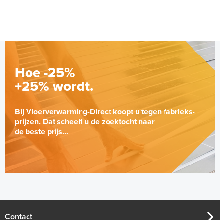
€ 212,50
Hoe -25%
+25% wordt.
Bij Vloerverwarming-Direct koopt u tegen fabrieks-
prijzen. Dat scheelt u de zoektocht naar
de beste prijs...
Multifunctionele contactlijm
spray Spuitbus, 500 ml
Spuitbus, 500ml
Contact