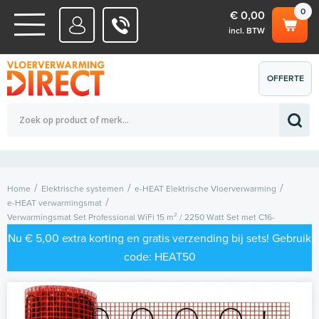
0
€ 0,00
incl. BTW
WATERSYSTEMEN
OFFERTE
Totaalbedrag (incl. BTW)
€ 0,00
ELEKTRISCHE SYSTEMEN
AANVRAGEN
0
Home
Elektrische systemen
e-HEAT Elektrische Vloerverwarming
e-HEAT verwarmingsmat
Verwarmingsmat Set Professional WiFi 15 m² / 2250 Watt Set met C16-
thermostaat | Zwart
Nu € 5,00 extra korting en gratis verzending bij sets! Gebruik
code: HEAT50