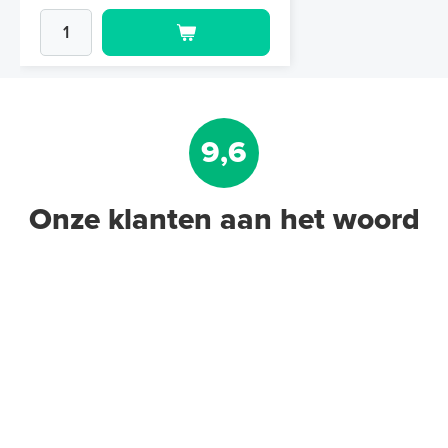
9,6
Onze klanten aan het woord
Polystyreen hardfoam isolatie-
platen 4,80 m² (8 st. - 60 x 100
cm à 0,6 cm)
6 en 10 mm dikte
Adviesprijs
€ 109,90