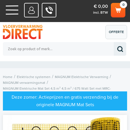
0
€ 0,00
incl. BTW
WATERSYSTEMEN
OFFERTE
Totaalbedrag (incl. BTW)
€ 0,00
ELEKTRISCHE SYSTEMEN
AANVRAGEN
0
Home
Elektrische systemen
MAGNUM Elektrische Verwarming
MAGNUM verwarmingsmat
MAGNUM Elektrische Mat Set 4,5 m² 4,5 m² / 675 Watt Set met MRC-
thermostaat | Wit
Deze zomer: Actieprijzen en gratis verzending bij de
originele MAGNUM Mat Sets