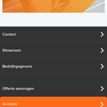
Multifunctionele contactlijm
spray Spuitbus, 500 ml
Spuitbus, 500ml
Contact
Adviesprijs
€ 9,25
€ 20,07
Showroom
Bedrijfsgegevens
Offerte aanvragen
INLOGGEN