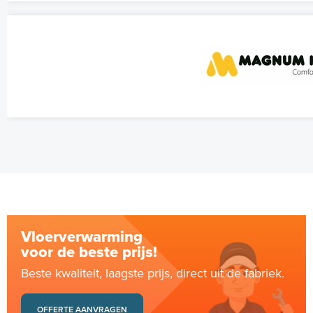
Vloerverwarming
voor de beste prijs!
Beste kwaliteit, laagste prijs, direct uit de fabriek.
OFFERTE AANVRAGEN