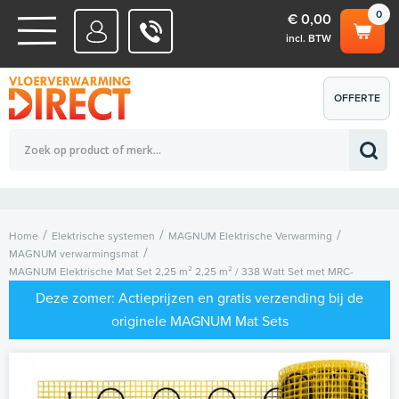
0
€ 0,00
incl. BTW
WATERSYSTEMEN
OFFERTE
Totaalbedrag (incl. BTW)
€ 0,00
ELEKTRISCHE SYSTEMEN
AANVRAGEN
0
Home
Elektrische systemen
MAGNUM Elektrische Verwarming
MAGNUM verwarmingsmat
MAGNUM Elektrische Mat Set 2,25 m² 2,25 m² / 338 Watt Set met MRC-
thermostaat | Wit
Deze zomer: Actieprijzen en gratis verzending bij de
originele MAGNUM Mat Sets