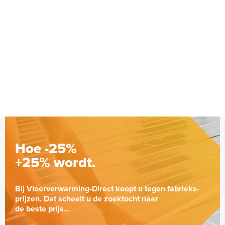
Polystyreen hardfoam isolatie-
platen 4,80 m² (8 st. - 60 x 100
cm à 0,6 cm)
6 en 10 mm dikte
Adviesprijs
€ 109,90
€ 212,50
Hoe -25%
+25% wordt.
Bij Vloerverwarming-Direct koopt u tegen fabrieks-
prijzen. Dat scheelt u de zoektocht naar
de beste prijs...