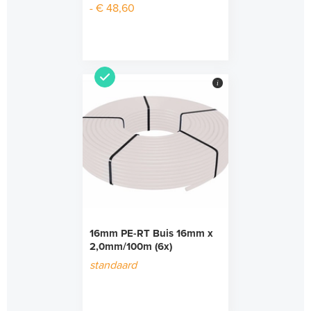
- € 48,60
i
16mm PE-RT Buis 16mm x
2,0mm/100m (6x)
standaard