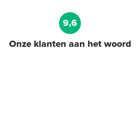
9,6
Onze klanten aan het woord
Krimpnetten 2,52m² / 1,20 x
2,10m, mazen 10cm x 10cm
Gegalvaniseerd staal
Adviesprijs
€ 12,10
€ 14,50