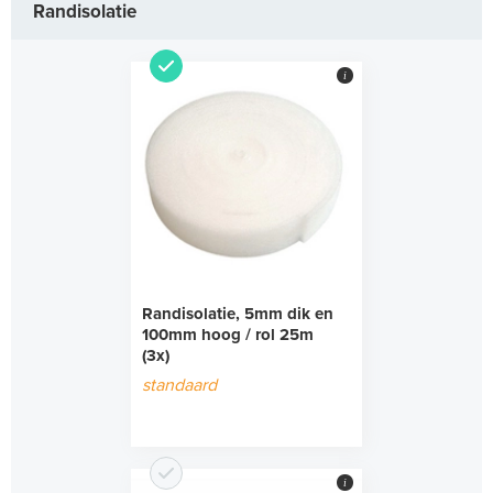
Randisolatie
i
Randisolatie, 5mm dik en
100mm hoog / rol 25m
(3x)
standaard
i