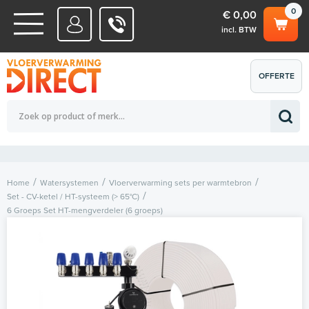
0
€ 0,00
incl. BTW
WATERSYSTEMEN
OFFERTE
Totaalbedrag (incl. BTW)
€ 0,00
ELEKTRISCHE SYSTEMEN
AANVRAGEN
0
Home
Watersystemen
Vloerverwarming sets per warmtebron
Set - CV-ketel / HT-systeem (> 65°C)
6 Groeps Set HT-mengverdeler (6 groeps)