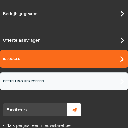
Bedrijfsgegevens
Offerte aanvragen
INLOGGEN
Tacker-isolatieplaten, 20mm
BESTELLING HERROEPEN
(thermisch 10m² per pak)
20mm of 30mm thermische isolatie
Adviesprijs
€ 99,00
€ 152,23
12 x per jaar een nieuwsbrief per