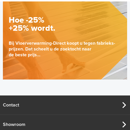
Hoe -25%
+25% wordt.
Bij Vloerverwarming-Direct koopt u tegen fabrieks-
prijzen. Dat scheelt u de zoektocht naar
de beste prijs...
Geïsoleerde Noppenplaten
28mm / 11mm EPS-isolatie (per
10 stuks / 10m²)
Met EPS-isolatie
Contact
Adviesprijs
€ 148,00
€ 242,38
Showroom