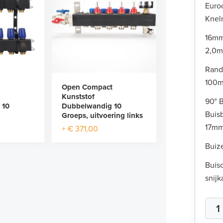
Euro
Knelr
16mm
2,0
Rand
100m
m
Open Compact
Kunststof
90° 
 10
Dubbelwandig 10
Buis
Groeps, uitvoering links
17m
+ € 371,00
Buiz
Buisc
snijk