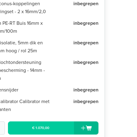
conus-koppelingen
inbegrepen
ingset - 2 x 16mm/2,0
 PE-RT Buis 16mm x
inbegrepen
mm/100m
isolatie, 5mm dik en
inbegrepen
m hoog / rol 25m
Bochtondersteuning
inbegrepen
bescherming - 14mm -
m
ensnijder
inbegrepen
alibrator Calibrator met
inbegrepen
anten
€ 1.070,00