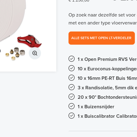
€ 1.250,00
Op zoek naar dezelfde set voor
met een ander type vloerverwar
ALLE SETS MET OPEN LT-VERDELER
1 x Open Premium RVS Ver
10 x Euroconus-koppelinge
10 x 16mm PE-RT Buis 16
3 x Randisolatie, 5mm dik
20 x 90° Bochtondersteun
1 x Buizensnijder
1 x Buiscalibrator Calibrat