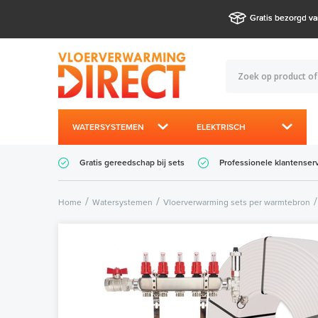
Gratis bezorgd va
WATERSYSTEMEN
ELEKTRISCH
Gratis gereedschap bij sets
Professionele klantenser
Home
Watersystemen
Vloerverwarming sets per warmtebron