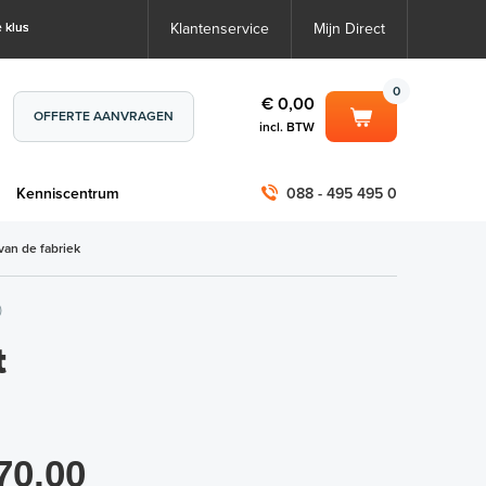
 klus
Klantenservice
Mijn Direct
0
€ 0,00
OFFERTE AANVRAGEN
incl. BTW
0
€ 0,00
m
Kenniscentrum
088 - 495 495 0
incl. BTW
incl. BTW)
€ 0,00
van de fabriek
€ 0,00
)
t
70,00