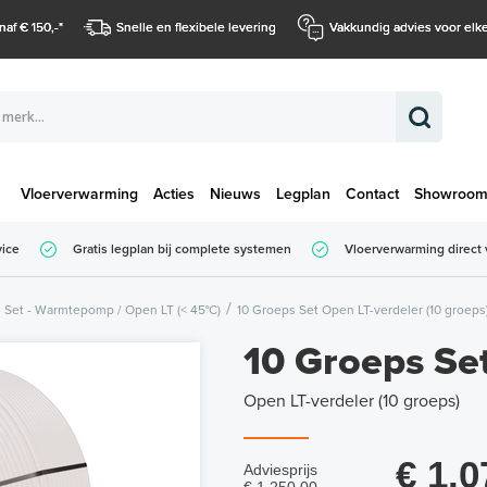
naf € 150,-
*
Snelle en flexibele levering
Vakkundig advies voor elke
Vloerverwarming
Acties
Nieuws
Legplan
Contact
Showroo
Totaalbedrag (
vice
Gratis legplan bij complete systemen
Vloerverwarming direct 
Totaalbedrag (incl. BTW)
Set - Warmtepomp / Open LT (< 45°C)
10 Groeps Set Open LT-verdeler (10 groeps
10 Groeps Se
Open LT-verdeler (10 groeps)
€ 1.0
Adviesprijs